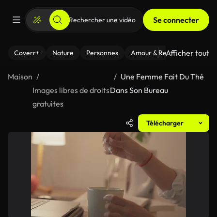
Se connecter
Afficher tout
Coverr+
Nature
Personnes
Amour & Relations
Le Fi
Maison
Une Femme Fait Du Thé
Images libres de droits
Dans Son Bureau
gratuites
Télécharger