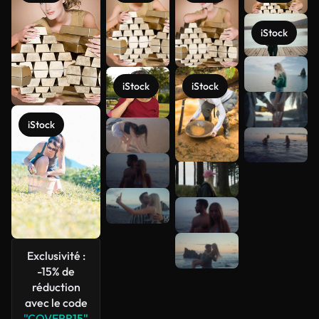
iStock
Voir plus
iStock
iStock
iStock
Exclusivité :
-15% de
réduction
avec le code
"COVERR15"