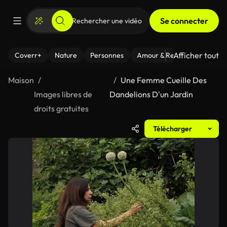
Se connecter
Afficher tout
Coverr+
Nature
Personnes
Amour & Relations
Le Fi
Maison
Une Femme Cueille Des
Images libres de
Dandelions D'un Jardin
droits gratuites
Télécharger