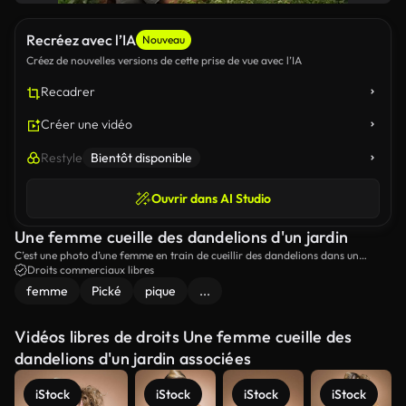
Recréez avec l’IA
Nouveau
Créez de nouvelles versions de cette prise de vue avec l’IA
Recadrer
Créer une vidéo
Restyle
Bientôt disponible
Ouvrir dans AI Studio
Une femme cueille des dandelions d'un jardin
C’est une photo d’une femme en train de cueillir des dandelions dans un
jardin.
Droits commerciaux libres
femme
Pické
pique
...
Vidéos libres de droits Une femme cueille des
dandelions d'un jardin associées
iStock
iStock
iStock
iStock