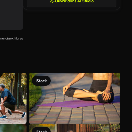
Ouvrir dans AI Studio
erciaux libres
iStock