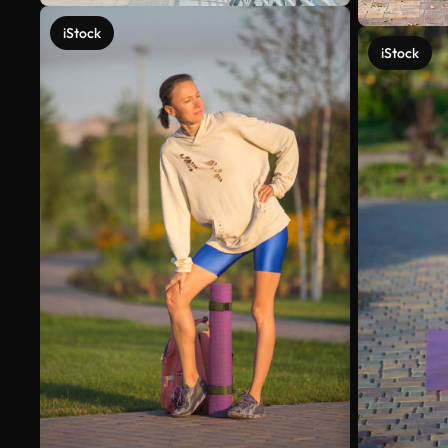
iStock
iStock