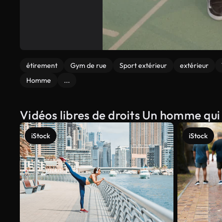
étirement
Gym de rue
Sport extérieur
extérieur
Homme
...
Vidéos libres de droits Un homme qui 
iStock
iStock