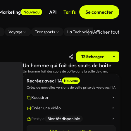
 Marketing
API
Tarifs
Se connecter
Nouveau
Afficher tout
Voyage
Transports
La Technologie
Zoom En Arri
Télécharger
Un homme qui fait des sauts de boîte
Un homme fait des sauts de boîte dans la salle de gym.
Recréez avec l’IA
Nouveau
Créez de nouvelles versions de cette prise de vue avec l’IA
Recadrer
Créer une vidéo
Restyle
Bientôt disponible