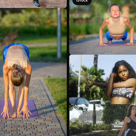
iStock