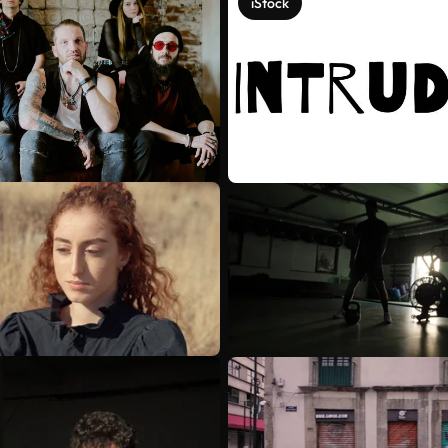
iStock