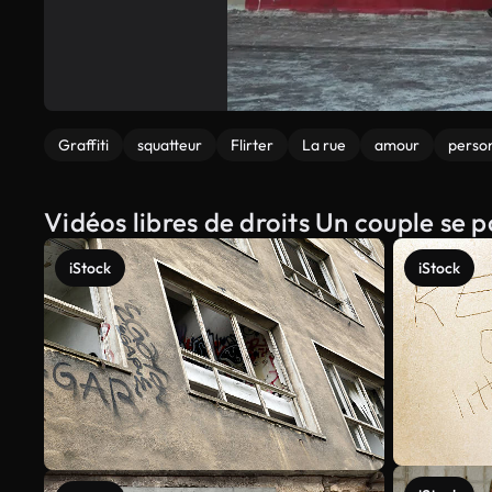
Graffiti
squatteur
Flirter
La rue
amour
perso
Vidéos libres de droits Un couple se p
iStock
iStock