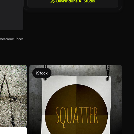
Ouvrir dans AI Studio
erciaux libres
iStock