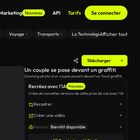
 Marketing
API
Tarifs
Se connecter
Nouveau
Afficher tout
Voyage
Transports
La Technologie
Zoom En Arri
Télécharger
Un couple se pose devant un graffiti
Zooming photo d'un couple posant devant un fond graffiti.
Recréez avec l’IA
Nouveau
Créez de nouvelles versions de cette prise de vue avec l’IA
Recadrer
Créer une vidéo
Restyle
Bientôt disponible