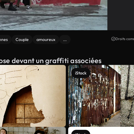
Droits comm
nnes
Couple
amoureux
...
ose devant un graffiti associées
iStock