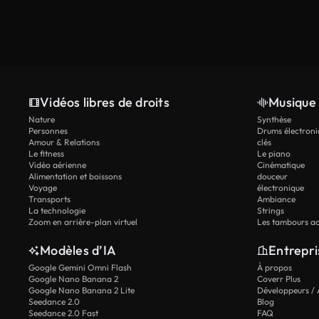
Vidéos libres de droits
Musique 
Nature
Synthèse
Personnes
Drums électroni
Amour & Relations
clés
Le fitness
Le piano
Vidéo aérienne
Cinématique
Alimentation et boissons
douceur
Voyage
électronique
Transports
Ambiance
La technologie
Strings
Zoom en arrière-plan virtuel
Les tambours ac
Modèles d’IA
Entrepri
Google Gemini Omni Flash
À propos
Google Nano Banana 2
Coverr Plus
Google Nano Banana 2 Lite
Développeurs / 
Seedance 2.0
Blog
Seedance 2.0 Fast
FAQ