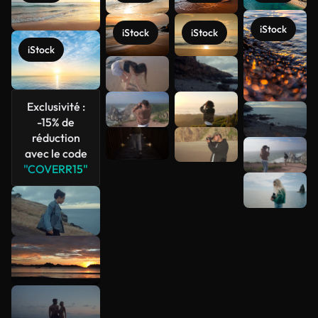
iStock
iStock
iStock
iStock
Exclusivité :
-15% de
réduction
Voir plus
avec le code
"COVERR15"