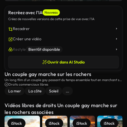
Recréez avec l’IA
Nouveau
Créez de nouvelles versions de cette prise de vue avec l’IA
Recadrer
Créer une vidéo
Restyle
Bientôt disponible
Ouvrir dans AI Studio
Un couple gay marche sur les rochers
Un long film d'un couple gay passant du temps ensemble tout en marchant sur
les rochers sur la plage.
Droits commerciaux libres
La mer
La côte
Soleil
...
Vidéos libres de droits Un couple gay marche sur
les rochers associées
iStock
iStock
iStock
iStock