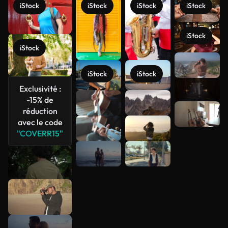
iStock
iStock
iStock
iStock
iStock
iStock
Voir plus
iStock
iStock
Exclusivité :
-15% de
réduction
avec le code
"COVERR15"