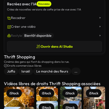
Recréez avec l’IA
Nouveau
Créez de nouvelles versions de cette prise de vue avec l’IA
Recadrer
Créer une vidéo
Restyle
Bientôt disponible
Ouvrir dans AI Studio
Thrift Shopping
Cinéma des gens qui font du shopping dans la rue.
Droits commerciaux libres
Jaffa
Israël
Le marché des fleurs
...
Vidéos libres de droits Thrift Shopping associées
iStock
iStock
iStock
iStock
iStock
iStock