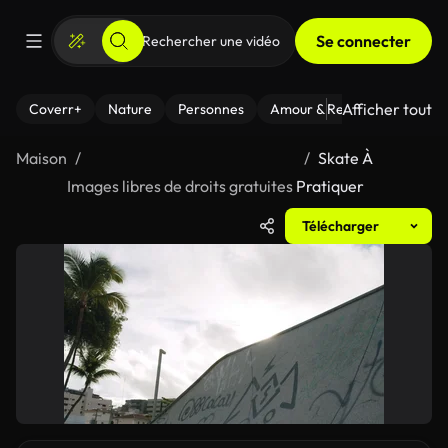
Se connecter
Afficher tout
Coverr+
Nature
Personnes
Amour & Relations
Le Fi
Maison
Skate À
Images libres de droits gratuites
Pratiquer
Télécharger