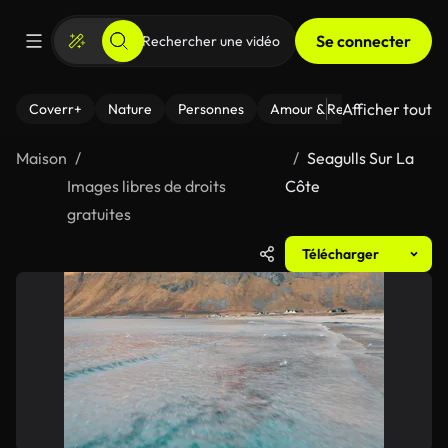
Se connecter
Afficher tout
Coverr+
Nature
Personnes
Amour & Relations
Le Fi
Maison
Seagulls Sur La
Images libres de droits
Côte
gratuites
Télécharger