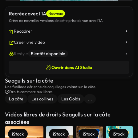
Recréez avec l’IA
Nouveau
Créez de nouvelles versions de cette prise de vue avec l’IA
Recadrer
Créer une vidéo
Restyle
Bientôt disponible
Ouvrir dans AI Studio
Seagulls sur la côte
Une fusillade aérienne de coquillages volant sur la côte.
Droits commerciaux libres
La côte
Les collines
Les Golds
...
Vidéos libres de droits Seagulls sur la côte
associées
iStock
iStock
iStock
iStock