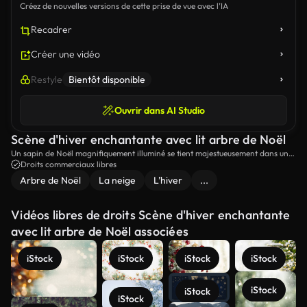
Créez de nouvelles versions de cette prise de vue avec l’IA
Recadrer
Créer une vidéo
Restyle
Bientôt disponible
Ouvrir dans AI Studio
Scène d'hiver enchantante avec lit arbre de Noël
Un sapin de Noël magnifiquement illuminé se tient majestueusement dans un
paysage neigeux au crépuscule, jettant une lueur magique et créant une
Droits commerciaux libres
atmosphère hivernale sereine.
Arbre de Noël
La neige
L’hiver
...
Vidéos libres de droits Scène d'hiver enchantante
avec lit arbre de Noël associées
iStock
iStock
iStock
iStock
iStock
iStock
iStock