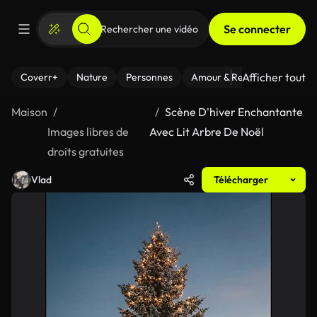
Se connecter
Afficher tout
Coverr+
Nature
Personnes
Amour & Relations
Le Fi
Maison
Scène D'hiver Enchantante
Images libres de
Avec Lit Arbre De Noël
droits gratuites
Vlad
Télécharger