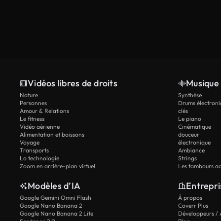
Vidéos libres de droits
Musique 
Nature
Synthèse
Personnes
Drums électroni
Amour & Relations
clés
Le fitness
Le piano
Vidéo aérienne
Cinématique
Alimentation et boissons
douceur
Voyage
électronique
Transports
Ambiance
La technologie
Strings
Zoom en arrière-plan virtuel
Les tambours ac
Modèles d’IA
Entrepri
Google Gemini Omni Flash
À propos
Google Nano Banana 2
Coverr Plus
Google Nano Banana 2 Lite
Développeurs / 