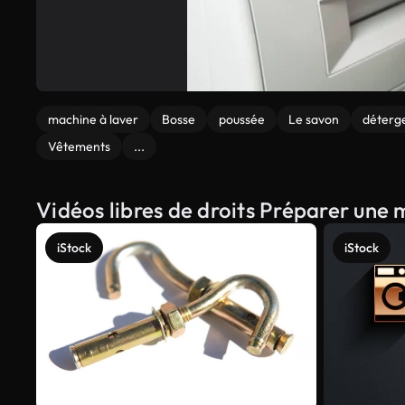
machine à laver
Bosse
poussée
Le savon
déterg
Vêtements
...
Vidéos libres de droits Préparer une 
iStock
iStock