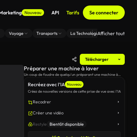
 Marketing
API
Tarifs
Se connecter
Nouveau
Afficher tout
Voyage
Transports
La Technologie
Zoom En Arri
Télécharger
Préparer une machine à laver
Un coup de foudre de quelqu'un préparant une machine à
laver.
Recréez avec l’IA
Nouveau
Créez de nouvelles versions de cette prise de vue avec l’IA
Recadrer
Créer une vidéo
Restyle
Bientôt disponible