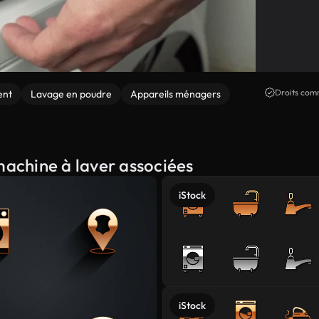
Droits comm
ent
Lavage en poudre
Appareils ménagers
machine à laver associées
iStock
iStock