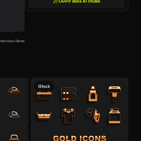
Ouvrir dans AI Studio
erciaux libres
iStock