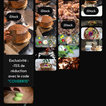
iStock
iStock
iStock
Voir plus
iStock
Exclusivité :
-15% de
réduction
avec le code
"COVERR15"