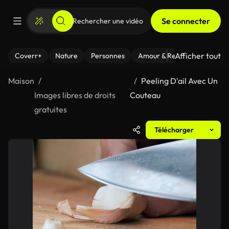
Se connecter
Afficher tout
Coverr+
Nature
Personnes
Amour & Relations
Le Fi
Maison
Peeling D'ail Avec Un
Images libres de droits
Couteau
gratuites
Télécharger