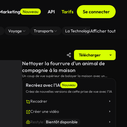
 Marketing
API
Tarifs
Se connecter
Nouveau
Afficher tout
Voyage
Transports
La Technologie
Zoom En Arri
Télécharger
Nettoyer la fourrure d'un animal de
compagnie à la maison
Un coup de vue supérieur de balayer la maison avec un
brouillard et une poussière.
Recréez avec l’IA
Nouveau
Créez de nouvelles versions de cette prise de vue avec l’IA
Recadrer
Créer une vidéo
Restyle
Bientôt disponible