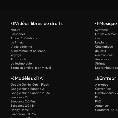
Vidéos libres de droits
Musique 
Nature
Synthèse
Personnes
Drums électroni
Amour & Relations
clés
Le fitness
Le piano
Vidéo aérienne
Cinématique
Alimentation et boissons
douceur
Voyage
électronique
Transports
Ambiance
La technologie
Strings
Zoom en arrière-plan virtuel
Les tambours ac
Modèles d’IA
Entrepri
Google Gemini Omni Flash
À propos
Google Nano Banana 2
Coverr Plus
Google Nano Banana 2 Lite
Développeurs / 
Seedance 2.0
Blog
Seedance 2.0 Fast
FAQ
Seedance 2.0 Mini
Annoncer
Happy Horse 1.1
Contactez-nous
Seedream 5.0 Pro