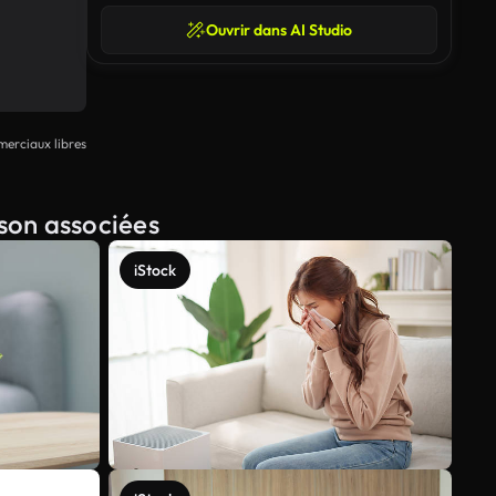
Ouvrir dans AI Studio
erciaux libres
ison associées
iStock