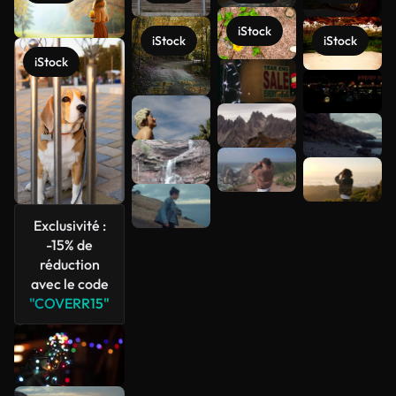
iStock
iStock
iStock
iStock
Voir plus
Exclusivité :
-15% de
réduction
avec le code
"COVERR15"