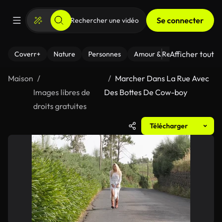
Se connecter
Afficher tout
Coverr+
Nature
Personnes
Amour & Relations
Le Fi
Maison
Marcher Dans La Rue Avec
Images libres de
Des Bottes De Cow-boy
droits gratuites
Télécharger