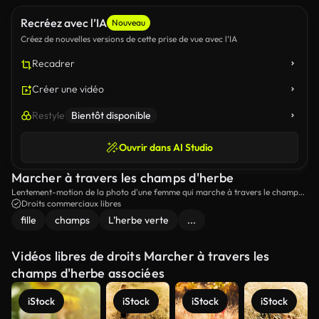
Recréez avec l’IA
Nouveau
Créez de nouvelles versions de cette prise de vue avec l’IA
Recadrer
Créer une vidéo
Restyle
Bientôt disponible
Ouvrir dans AI Studio
Marcher à travers les champs d'herbe
Lentement-motion de la photo d'une femme qui marche à travers le champ
d'herbe et touche l'herbe.
Droits commerciaux libres
fille
champs
L’herbe verte
...
Vidéos libres de droits Marcher à travers les
champs d'herbe associées
iStock
iStock
iStock
iStock