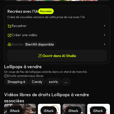
Recréez avec l’IA
Nouveau
Créez de nouvelles versions de cette prise de vue avec l’IA
Recadrer
Créer une vidéo
Restyle
Bientôt disponible
Ouvrir dans AI Studio
Lollipops à vendre
Un coup de feu de lollipops colorés dans un stand de marché.
Droits commerciaux libres
Shopping à
Candy
swirls
...
Vidéos libres de droits Lollipops à vendre
associées
iStock
iStock
iStock
iStock