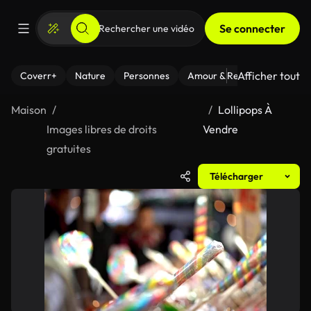
Se connecter
Afficher tout
Coverr+
Nature
Personnes
Amour & Relations
Le Fi
Maison
Lollipops À
Images libres de droits
Vendre
gratuites
Télécharger