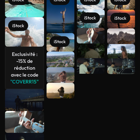
iStock
iStock
iStock
Voir plus
iStock
Exclusivité :
-15% de
réduction
avec le code
"COVERR15"