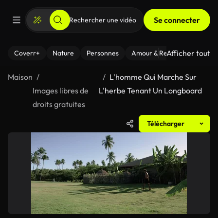
Se connecter
Afficher tout
Coverr+
Nature
Personnes
Amour & Relations
Le Fi
Maison
L'homme Qui Marche Sur
Images libres de
L'herbe Tenant Un Longboard
droits gratuites
Télécharger