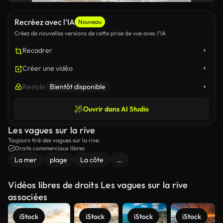
Recréez avec l’IA
Nouveau
Créez de nouvelles versions de cette prise de vue avec l’IA
Recadrer
Créer une vidéo
Restyle
Bientôt disponible
Ouvrir dans AI Studio
Les vagues sur la rive
Toujours tiré des vagues sur la rive.
Droits commerciaux libres
La mer
plage
La côte
...
Vidéos libres de droits Les vagues sur la rive
associées
iStock
iStock
iStock
iStock