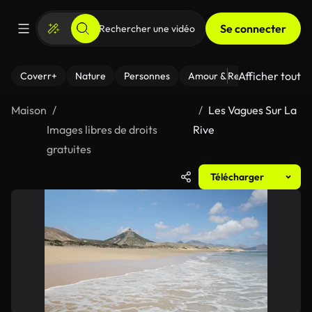
Se connecter
Afficher tout
Coverr+
Nature
Personnes
Amour & Relations
Le Fi
Maison
Les Vagues Sur La
Images libres de droits
Rive
gratuites
Télécharger