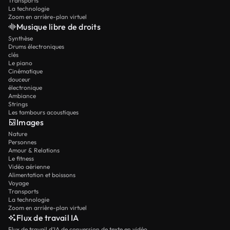
Transports
La technologie
Zoom en arrière-plan virtuel
Musique libre de droits
Synthèse
Drums électroniques
clés
Le piano
Cinématique
douceur
électronique
Ambiance
Strings
Les tambours acoustiques
Images
Nature
Personnes
Amour & Relations
Le fitness
Vidéo aérienne
Alimentation et boissons
Voyage
Transports
La technologie
Zoom en arrière-plan virtuel
Flux de travail IA
Flux de travail d’IA de conversion de texte en vidéo