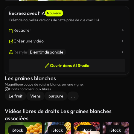
Recréez avec l’IA
Nouveau
Créez de nouvelles versions de cette prise de vue avec l’IA
Recadrer
Créer une vidéo
Restyle
Bientôt disponible
Ouvrir dans AI Studio
Les graines blanches
Magnifique coupe de raisins blancs sur une vigne.
Droits commerciaux libres
Le fruit
Viens
purpure
...
Vidéos libres de droits Les graines blanches
associées
iStock
iStock
iStock
iStock