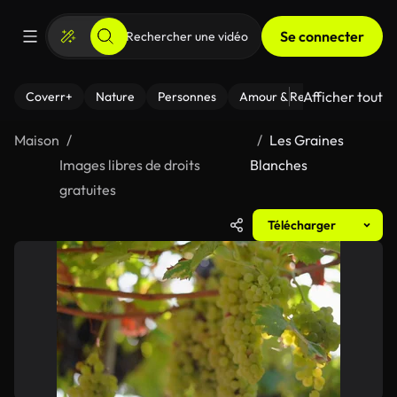
Se connecter
Afficher tout
Coverr+
Nature
Personnes
Amour & Relations
Le Fi
Maison
Les Graines
Images libres de droits
Blanches
gratuites
Télécharger