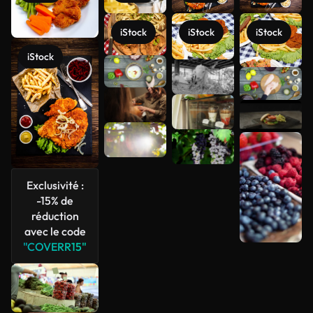
iStock
iStock
iStock
iStock
Voir plus
Exclusivité :
-15% de
réduction
avec le code
"COVERR15"