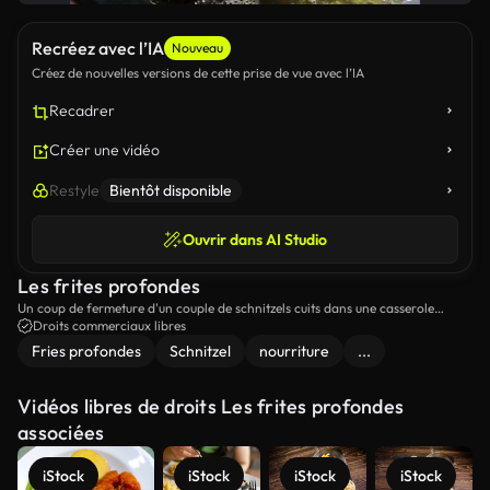
Recréez avec l’IA
Nouveau
Créez de nouvelles versions de cette prise de vue avec l’IA
Recadrer
Créer une vidéo
Restyle
Bientôt disponible
Ouvrir dans AI Studio
Les frites profondes
Un coup de fermeture d'un couple de schnitzels cuits dans une casserole
d'huile.
Droits commerciaux libres
Fries profondes
Schnitzel
nourriture
...
Vidéos libres de droits Les frites profondes
associées
iStock
iStock
iStock
iStock