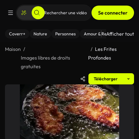
Se connecter
Afficher tout
Coverr+
Nature
Personnes
Amour & Relations
Le Fi
Maison
Les Frites
Images libres de droits
Profondes
gratuites
Télécharger