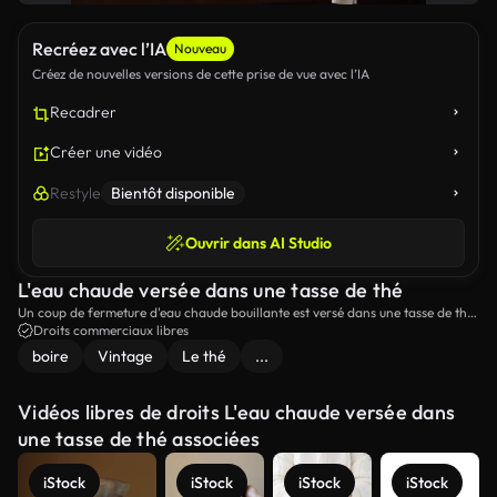
Recréez avec l’IA
Nouveau
Créez de nouvelles versions de cette prise de vue avec l’IA
Recadrer
Créer une vidéo
Restyle
Bientôt disponible
Ouvrir dans AI Studio
L'eau chaude versée dans une tasse de thé
Un coup de fermeture d'eau chaude bouillante est versé dans une tasse de thé
à côté d'un mur de briques.
Droits commerciaux libres
boire
Vintage
Le thé
...
Vidéos libres de droits L'eau chaude versée dans
une tasse de thé associées
iStock
iStock
iStock
iStock