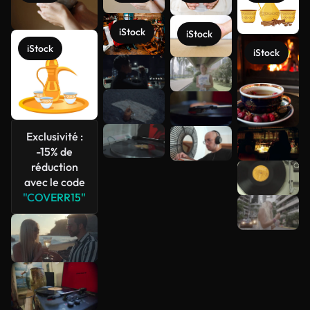
iStock
iStock
iStock
iStock
Exclusivité :
-15% de
réduction
Voir plus
avec le code
"COVERR15"