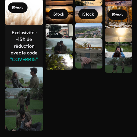
iStock
iStock
iStock
iStock
Exclusivité :
Voir plus
-15% de
réduction
avec le code
"COVERR15"