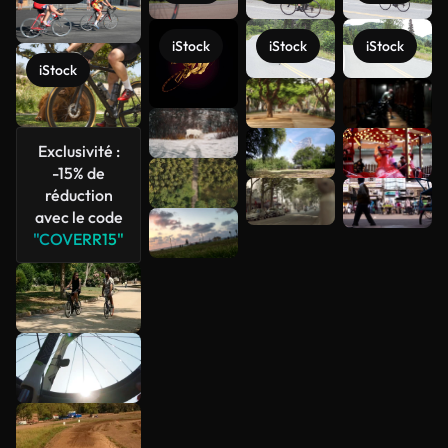
iStock
iStock
iStock
iStock
Voir plus
Exclusivité :
-15% de
réduction
avec le code
"COVERR15"