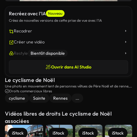
Recréez avec l’IA
Nouveau
Créez de nouvelles versions de cette prise de vue avec l’IA
Recadrer
Créer une vidéo
Restyle
Bientôt disponible
Ouvrir dans AI Studio
Le cyclisme de Noël
Une photo en mouvement lent de personnes vêtues de Père Noël et de renne,
cyclant dans la rue.
Droits commerciaux libres
cyclisme
Sainte
Rennes
...
Vidéos libres de droits Le cyclisme de Noël
associées
iStock
iStock
iStock
iStock