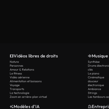
Vidéos libres de droits
Musique 
Nature
Synthèse
Personnes
Drums électroni
Amour & Relations
clés
Le fitness
Le piano
Vidéo aérienne
Cinématique
Alimentation et boissons
douceur
Voyage
électronique
Transports
Ambiance
La technologie
Strings
Zoom en arrière-plan virtuel
Les tambours ac
Modèles d’IA
Entrepri