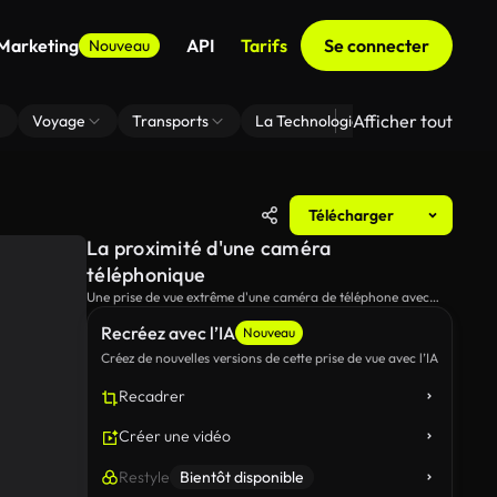
 Marketing
API
Tarifs
Se connecter
Nouveau
Afficher tout
Voyage
Transports
La Technologie
Zoom En Arri
Télécharger
La proximité d'une caméra
téléphonique
Une prise de vue extrême d'une caméra de téléphone avec
changement de lumière.
Recréez avec l’IA
Nouveau
Créez de nouvelles versions de cette prise de vue avec l’IA
Recadrer
Créer une vidéo
Restyle
Bientôt disponible