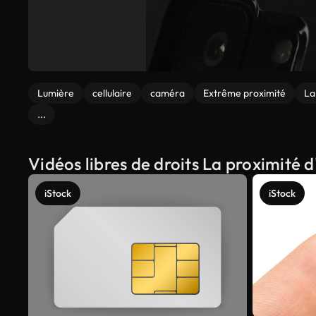
Lumière
cellulaire
caméra
Extrême proximité
La
...
Vidéos libres de droits La proximité
iStock
iStock