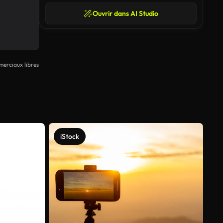
Ouvrir dans AI Studio
erciaux libres
iStock