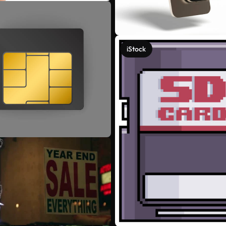
iStock