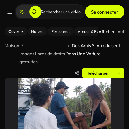
Se connecter
Afficher tout
Coverr+
Nature
Personnes
Amour & Relations
Le Fi
Maison
Des Amis S'introduisent
Images libres de droits
Dans Une Voiture
gratuites
Télécharger