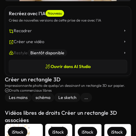
Recréez avec l’IA
Nouveau
Créez de nouvelles versions de cette prise de vue avec l’IA
Recadrer
Créer une vidéo
Restyle
Bientôt disponible
Ouvrir dans AI Studio
Créer un rectangle 3D
Impressionnante photo de quelqu'un dessinant un rectangle 3D sur papier.
Droits commerciaux libres
Les mains
schéma
Le sketch
...
Vidéos libres de droits Créer un rectangle 3D
associées
iStock
iStock
iStock
iStock