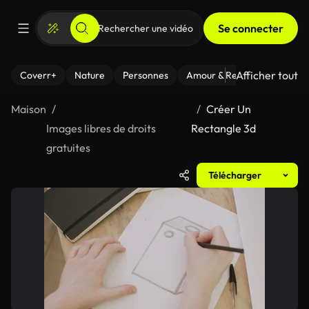
Se connecter
Afficher tout
Coverr+
Nature
Personnes
Amour & Relations
Le Fi
Maison
Créer Un
Images libres de droits
Rectangle 3d
gratuites
Télécharger