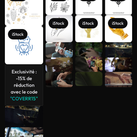
iStock
iStock
iStock
iStock
Voir plus
Exclusivité :
-15% de
réduction
avec le code
"COVERR15"