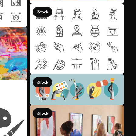
iStock
iStock
iStock