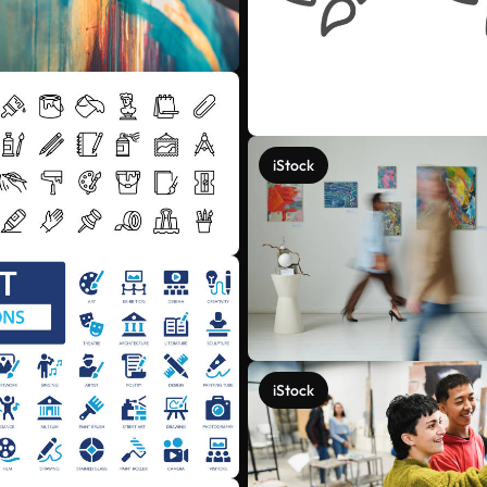
iStock
iStock