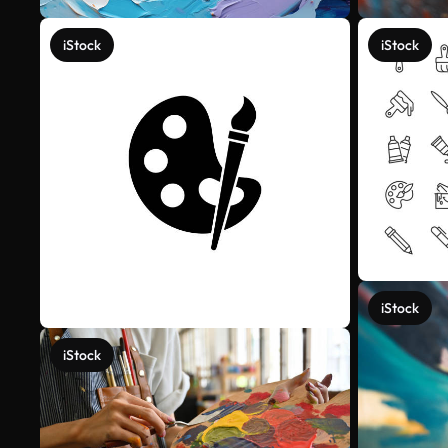
iStock
iStock
iStock
iStock