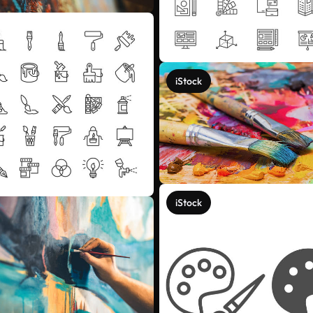
iStock
iStock