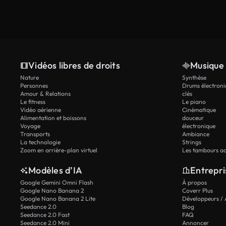
Vidéos libres de droits
Musique 
Nature
Synthèse
Personnes
Drums électroni
Amour & Relations
clés
Le fitness
Le piano
Vidéo aérienne
Cinématique
Alimentation et boissons
douceur
Voyage
électronique
Transports
Ambiance
La technologie
Strings
Zoom en arrière-plan virtuel
Les tambours ac
Modèles d’IA
Entrepri
Google Gemini Omni Flash
À propos
Google Nano Banana 2
Coverr Plus
Google Nano Banana 2 Lite
Développeurs / 
Seedance 2.0
Blog
Seedance 2.0 Fast
FAQ
Seedance 2.0 Mini
Annoncer