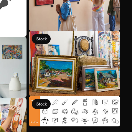
iStock
iStock