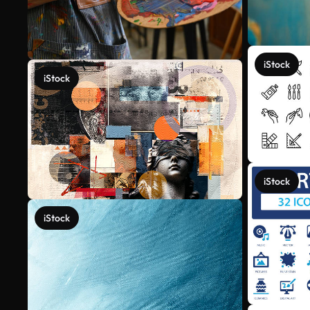
iStock
iStock
iStock
iStock