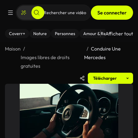
Se connecter
Afficher tout
Coverr+
Nature
Personnes
Amour & Relations
Le Fi
Maison
Conduire Une
Images libres de droits
Mercedes
gratuites
Télécharger