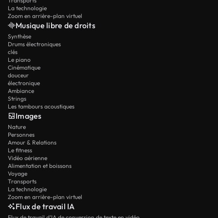
Transports
La technologie
Zoom en arrière-plan virtuel
Musique libre de droits
Synthèse
Drums électroniques
clés
Le piano
Cinématique
douceur
électronique
Ambiance
Strings
Les tambours acoustiques
Images
Nature
Personnes
Amour & Relations
Le fitness
Vidéo aérienne
Alimentation et boissons
Voyage
Transports
La technologie
Zoom en arrière-plan virtuel
Flux de travail IA
Flux de travail d’IA de conversion de texte en vidéo