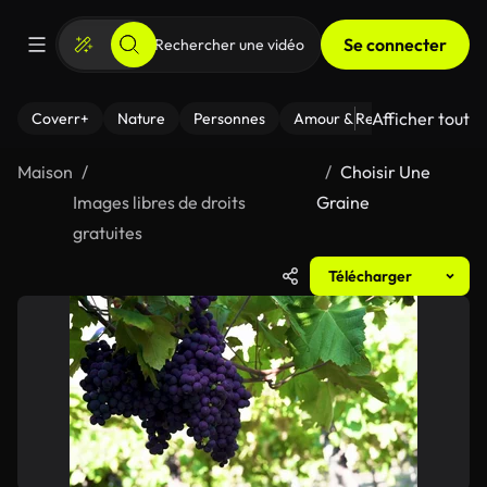
Se connecter
Afficher tout
Coverr+
Nature
Personnes
Amour & Relations
Le Fi
Maison
Choisir Une
Images libres de droits
Graine
gratuites
Télécharger