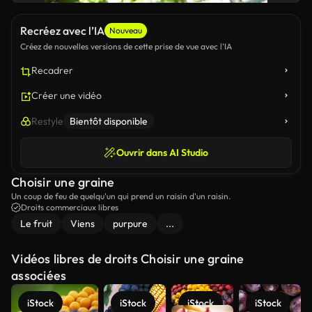
Recréez avec l’IA
Nouveau
Créez de nouvelles versions de cette prise de vue avec l’IA
Recadrer
Créer une vidéo
Restyle
Bientôt disponible
Ouvrir dans AI Studio
Choisir une graine
Un coup de feu de quelqu'un qui prend un raisin d'un raisin.
Droits commerciaux libres
Le fruit
Viens
purpure
...
Vidéos libres de droits Choisir une graine
associées
iStock
iStock
iStock
iStock