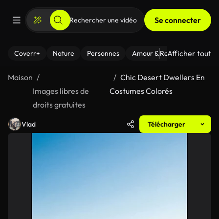
Se connecter
Afficher tout
Coverr+
Nature
Personnes
Amour & Relations
Le Fi
Maison
Chic Desert Dwellers En
Images libres de
Costumes Colorés
droits gratuites
Vlad
Télécharger