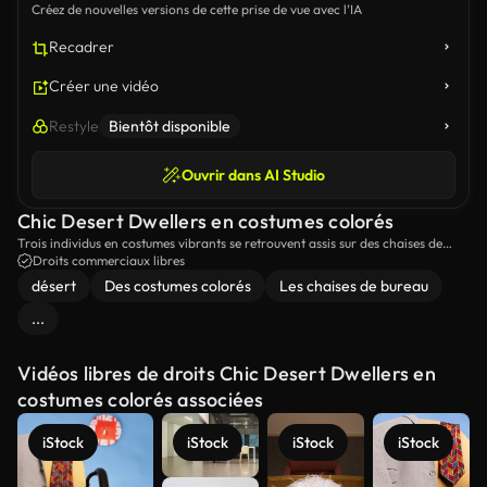
Créez de nouvelles versions de cette prise de vue avec l’IA
Recadrer
Créer une vidéo
Restyle
Bientôt disponible
Ouvrir dans AI Studio
Chic Desert Dwellers en costumes colorés
Trois individus en costumes vibrants se retrouvent assis sur des chaises de
bureau dans un paysage désertique frappant, combinant un mélange
Droits commerciaux libres
surréaliste de mode et d'environnement.
désert
Des costumes colorés
Les chaises de bureau
...
Vidéos libres de droits Chic Desert Dwellers en
costumes colorés associées
iStock
iStock
iStock
iStock