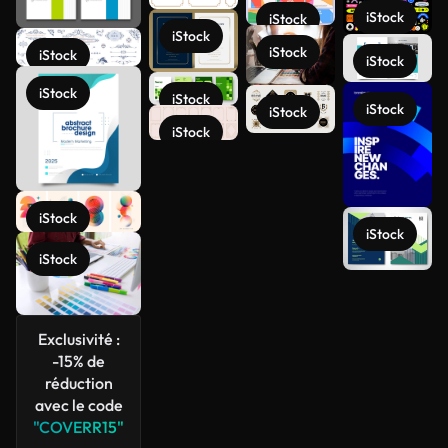
iStock
iStock
iStock
iStock
iStock
iStock
iStock
iStock
iStock
iStock
iStock
iStock
iStock
iStock
Voir plus
Exclusivité :
-15% de
réduction
avec le code
"COVERR15"