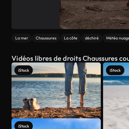
La mer
Chaussures
La côte
déchiré
Météo nuag
Vidéos libres de droits Chaussures co
iStock
iStock
iStock