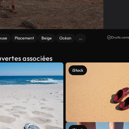
Droits comm
euse
Placement
Beige
Océan
...
uvertes associées
iStock