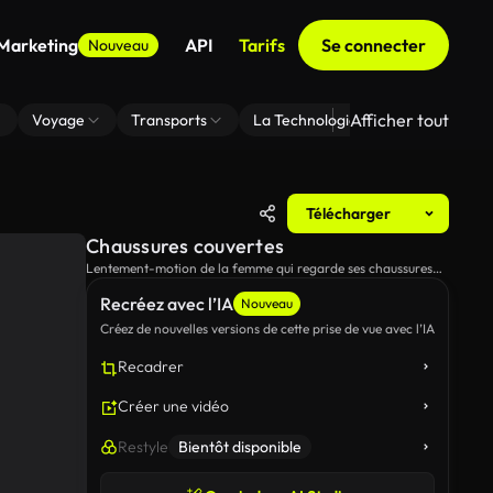
 Marketing
API
Tarifs
Se connecter
Nouveau
Afficher tout
Voyage
Transports
La Technologie
Zoom En Arri
Télécharger
Chaussures couvertes
Lentement-motion de la femme qui regarde ses chaussures
recouvertes de boue.
Recréez avec l’IA
Nouveau
Créez de nouvelles versions de cette prise de vue avec l’IA
Recadrer
Créer une vidéo
Restyle
Bientôt disponible