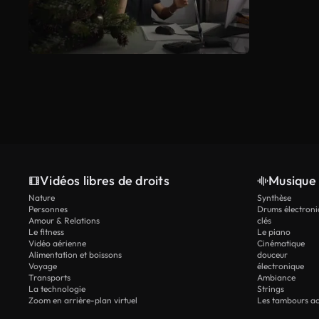
Vidéos libres de droits
Musique 
Nature
Synthèse
Personnes
Drums électroni
Amour & Relations
clés
Le fitness
Le piano
Vidéo aérienne
Cinématique
Alimentation et boissons
douceur
Voyage
électronique
Transports
Ambiance
La technologie
Strings
Zoom en arrière-plan virtuel
Les tambours ac