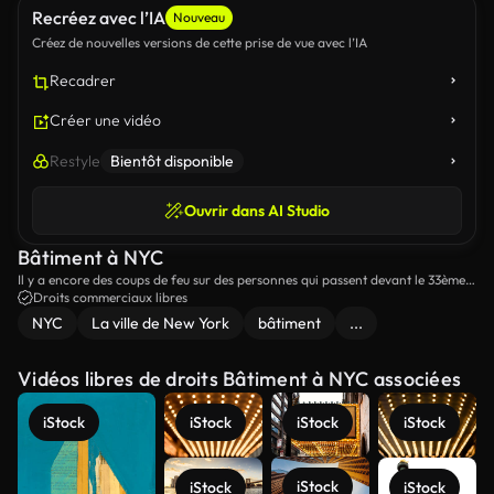
Recréez avec l’IA
Nouveau
Créez de nouvelles versions de cette prise de vue avec l’IA
Recadrer
Créer une vidéo
Restyle
Bientôt disponible
Ouvrir dans AI Studio
Bâtiment à NYC
Il y a encore des coups de feu sur des personnes qui passent devant le 33ème
bâtiment de New York.
Droits commerciaux libres
NYC
La ville de New York
bâtiment
...
Vidéos libres de droits Bâtiment à NYC associées
iStock
iStock
iStock
iStock
iStock
iStock
iStock