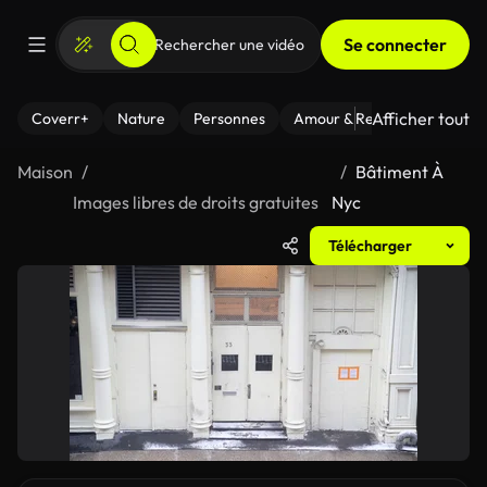
Se connecter
Afficher tout
Coverr+
Nature
Personnes
Amour & Relations
Le Fi
Maison
Bâtiment À
Images libres de droits gratuites
Nyc
Télécharger