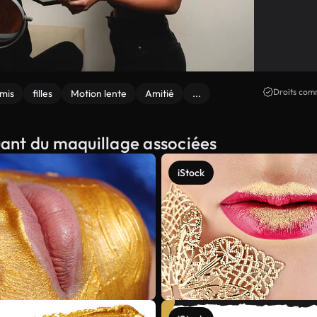
Droits comm
mis
filles
Motion lente
Amitié
...
quant du maquillage associées
iStock