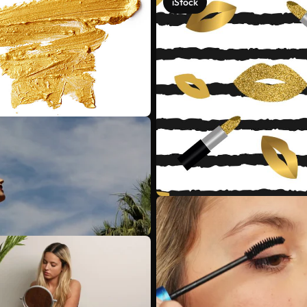
iStock