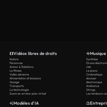
Vidéos libres de droits
Musique 
Nature
Synthèse
Personnes
Drums électroni
Amour & Relations
clés
Le fitness
Le piano
Vidéo aérienne
Cinématique
Alimentation et boissons
douceur
Voyage
électronique
Transports
Ambiance
La technologie
Strings
Zoom en arrière-plan virtuel
Les tambours ac
Modèles d’IA
Entrepri