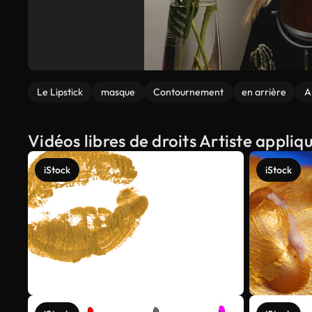
Le Lipstick
masque
Contournement
en arrière
A
Vidéos libres de droits Artiste appli
iStock
iStock