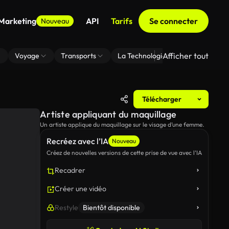
 Marketing
API
Tarifs
Se connecter
Nouveau
Afficher tout
Voyage
Transports
La Technologie
Zoom En Arri
Télécharger
Artiste appliquant du maquillage
Un artiste applique du maquillage sur le visage d’une femme.
Recréez avec l’IA
Nouveau
Créez de nouvelles versions de cette prise de vue avec l’IA
Recadrer
Créer une vidéo
Restyle
Bientôt disponible