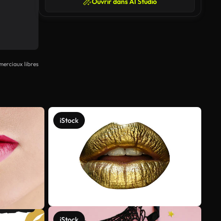
Ouvrir dans AI Studio
erciaux libres
iStock
iStock