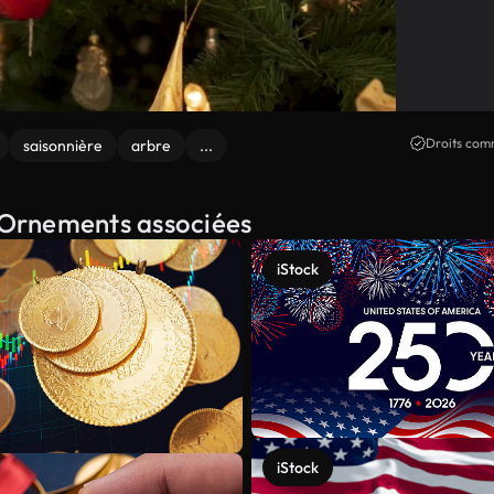
Droits comm
saisonnière
arbre
...
l Ornements associées
iStock
iStock