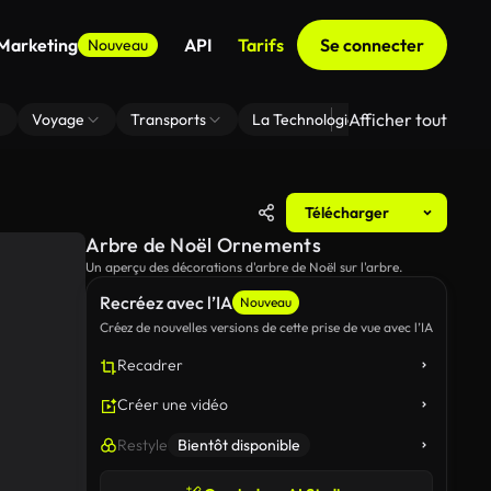
 Marketing
API
Tarifs
Se connecter
Nouveau
Afficher tout
Voyage
Transports
La Technologie
Zoom En Arri
Télécharger
Arbre de Noël Ornements
Un aperçu des décorations d'arbre de Noël sur l'arbre.
Recréez avec l’IA
Nouveau
Créez de nouvelles versions de cette prise de vue avec l’IA
Recadrer
Créer une vidéo
Restyle
Bientôt disponible