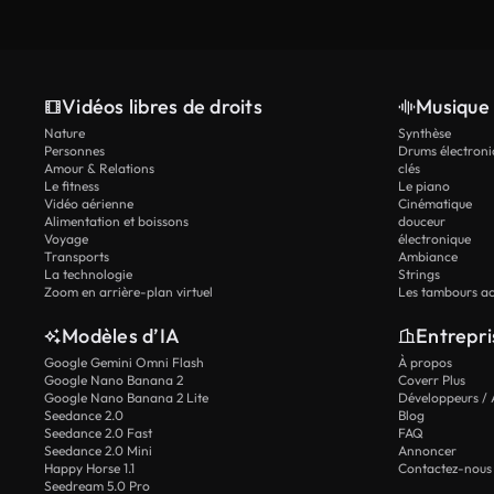
Vidéos libres de droits
Musique 
Nature
Synthèse
Personnes
Drums électroni
Amour & Relations
clés
Le fitness
Le piano
Vidéo aérienne
Cinématique
Alimentation et boissons
douceur
Voyage
électronique
Transports
Ambiance
La technologie
Strings
Zoom en arrière-plan virtuel
Les tambours ac
Modèles d’IA
Entrepri
Google Gemini Omni Flash
À propos
Google Nano Banana 2
Coverr Plus
Google Nano Banana 2 Lite
Développeurs / 
Seedance 2.0
Blog
Seedance 2.0 Fast
FAQ
Seedance 2.0 Mini
Annoncer
Happy Horse 1.1
Contactez-nous
Seedream 5.0 Pro