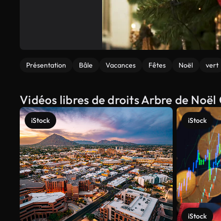
Présentation
Bâle
Vacances
Fêtes
Noël
vert
Vidéos libres de droits Arbre de Noë
iStock
iStock
iStock