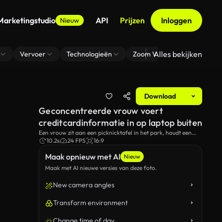
Marketingstudio
API
Prijzen
Inloggen
Nieuw
Alles bekijken
Vervoer
Technologieën
Zoom Virtuele Achtergrond
Download
Geconcentreerde vrouw voert
creditcardinformatie in op laptop buiten
Een vrouw zit aan een picknicktafel in het park, houdt een
creditcard vast terwijl ze informatie invoert in haar laptop.
10.2s
24 FPS
16:9
Deze video toont de mix van digitale technologie met een
Maak opnieuw met AI
natuurlijke setting, perfect voor thema's van afstandswerk en
Nieuw
online transacties.
Maak met AI nieuwe versies van deze foto.
New camera angles
Transform environment
Change time of day