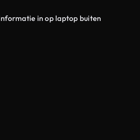
Al
nformatie in op laptop buiten
Gegenereerd door AI