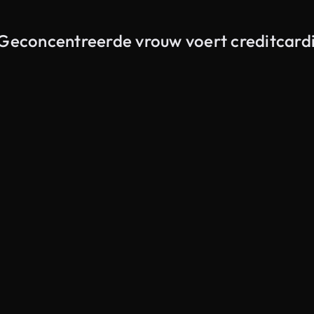
 Geconcentreerde vrouw voert creditcardi
Gegenereerd door AI