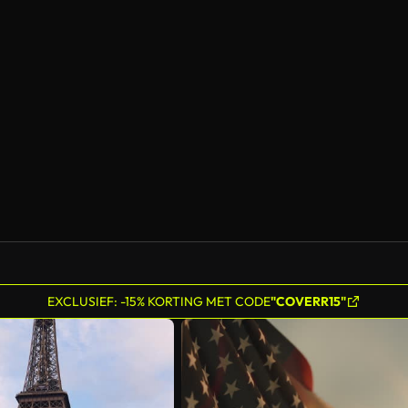
Gegenereerd door AI
EXCLUSIEF: -15% KORTING MET CODE
"COVERR15"