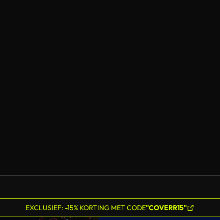
EXCLUSIEF: -15% KORTING MET CODE
"COVERR15"