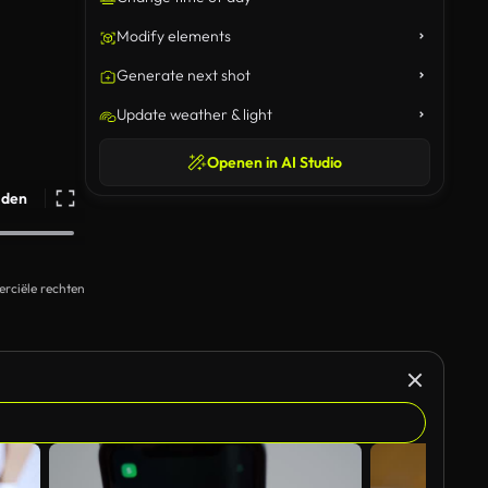
Modify elements
Generate next shot
Update weather & light
Openen in AI Studio
ijden
rciële rechten