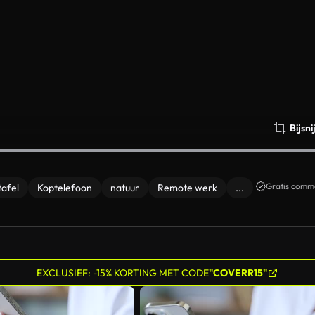
Bijsn
Gratis comme
tafel
Koptelefoon
natuur
Remote werk
...
EXCLUSIEF: -15% KORTING MET CODE
"COVERR15"