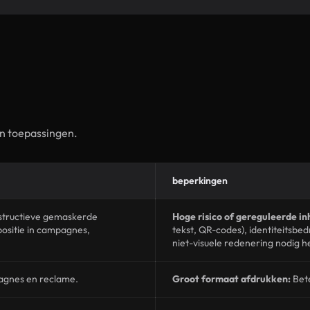
n toepassingen.
beperkingen
estructieve gemaskerde
Hoge risico of gereguleerde in
positie in campagnes,
tekst, QR-codes), identiteitsbe
niet-visuele redenering nodig 
agnes en reclame.
Groot formaat afdrukken:
Bete