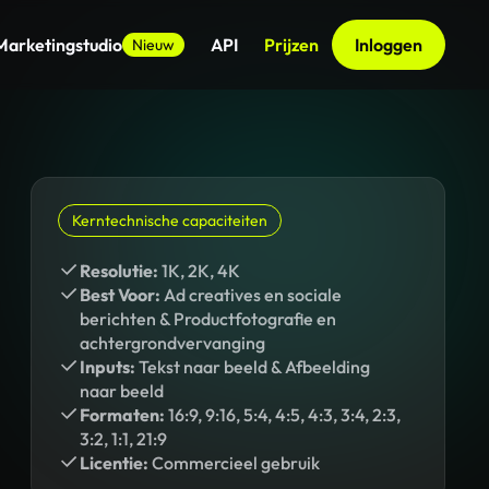
Marketingstudio
API
Prijzen
Inloggen
Nieuw
Kerntechnische capaciteiten
Resolutie:
1K, 2K, 4K
Best Voor:
Ad creatives en sociale
berichten & Productfotografie en
achtergrondvervanging
Inputs:
Tekst naar beeld & Afbeelding
naar beeld
Formaten:
16:9, 9:16, 5:4, 4:5, 4:3, 3:4, 2:3,
3:2, 1:1, 21:9
Licentie:
Commercieel gebruik