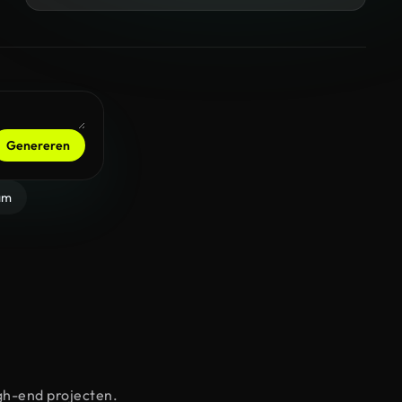
Genereren
am
gh-end projecten.