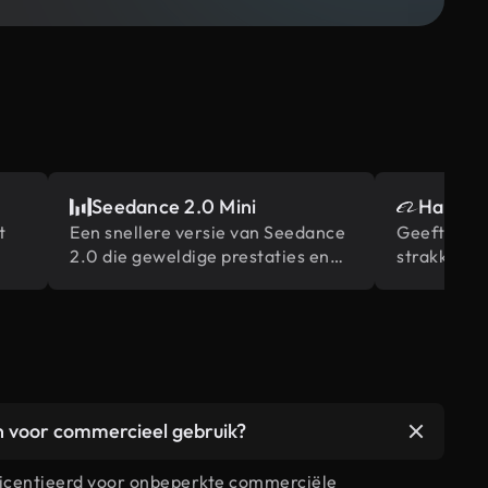
Seedance 2.0 Mini
Happy H
t
Een snellere versie van Seedance
Geeft soep
2.0 die geweldige prestaties en
strakker a
e
hoge generatiesnelheid biedt
synchronis
tegen een lagere prijs.
scènes, ge
originele 
en voor commercieel gebruik?
elicentieerd voor onbeperkte commerciële