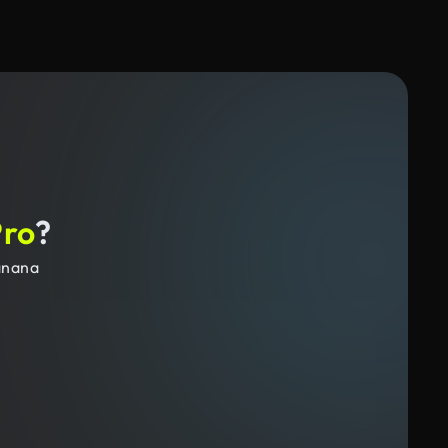
Pro
?
anana