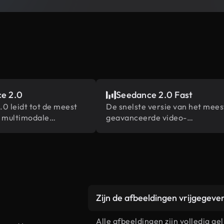
e 2.0
Seedance 2.0 Fast
0 leidt tot de meest
De snelste versie van het mees
e multimodale
geavanceerde video-
rentie- en
generatiemodel van ByteDanc
mogelijkheden in de
Zijn de afbeeldingen vrijgegev
Alle afbeeldingen zijn volledig g