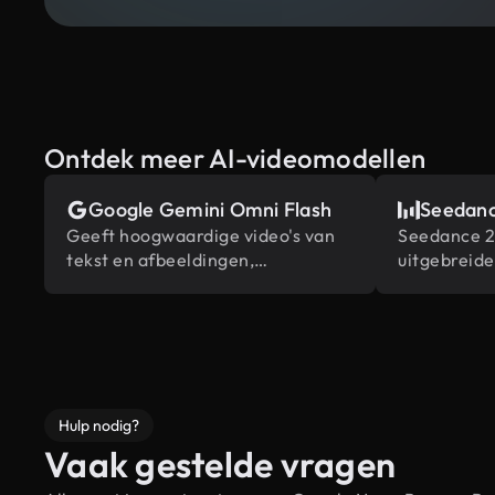
Ontdek meer AI-videomodellen
Google Gemini Omni Flash
Seedanc
Geeft hoogwaardige video's van
Seedance 2.
tekst en afbeeldingen,
uitgebreid
aangedreven door Gemini's
contentrefe
ingebouwde wereldkennis.
bewerkings
industrie
Hulp nodig?
Vaak gestelde vragen