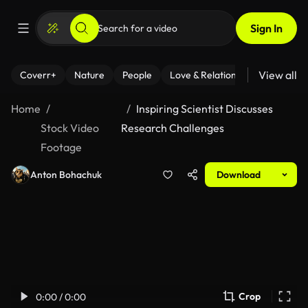
Sign In
View all
Coverr+
Nature
People
Love & Relationships
Fitness
Home
Inspiring Scientist Discusses
Stock Video
Research Challenges
Footage
Anton Bohachuk
Download
Crop
0:00 / 0:00