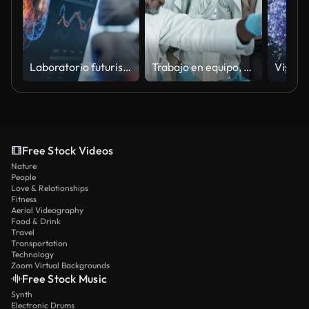
Laboratorio futurista: paciente con auriculares, la investigación muestra actividad cerebral durante la exploración. El monitor y la pantalla muestran vías neuronales iluminadas, innovación en investigación cognitiva y diagnóstico
Trabajo en equipo, computadora o científicos que hablan en el laboratorio para obtener un informe de investigación química o comentarios de información médica. Mujeres, diversidad o médico maduro leyendo los resultados de las pruebas en línea para l
Free Stock Videos
Nature
People
Love & Relationships
Fitness
Aerial Videography
Food & Drink
Travel
Transportation
Technology
Zoom Virtual Backgrounds
Free Stock Music
Synth
Electronic Drums