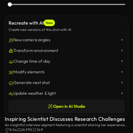
Recreate with AI
New
Create new versions of this shot with AI
New camera angles
Transform environment
Change time of day
Modify elements
Generate next shot
Update weather & light
Open in AI Studio
Inspiring Scientist Discusses Research Challenges
An insightful interview segment featuring a scientist sharing her experiences
and challenges in the field of research, set against a lab backdrop filled with
8.0s
24 FPS
16:9