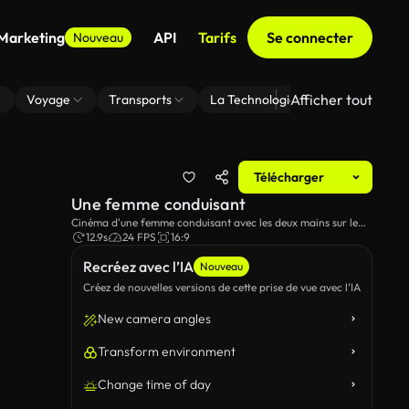
 Marketing
API
Tarifs
Se connecter
Nouveau
Afficher tout
Voyage
Transports
La Technologie
Zoom En Arri
Télécharger
Une femme conduisant
Cinéma d'une femme conduisant avec les deux mains sur le
volant.
12.9s
24 FPS
16:9
Recréez avec l’IA
Nouveau
Créez de nouvelles versions de cette prise de vue avec l’IA
New camera angles
Transform environment
Change time of day