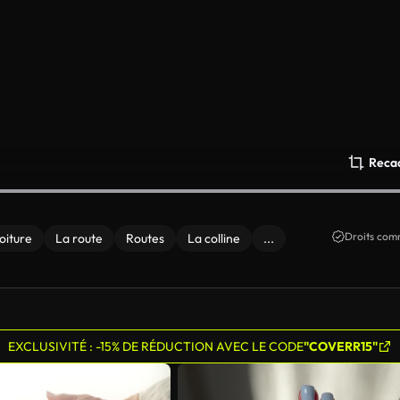
Reca
Droits comm
oiture
La route
Routes
La colline
...
EXCLUSIVITÉ : -15% DE RÉDUCTION AVEC LE CODE
"COVERR15"