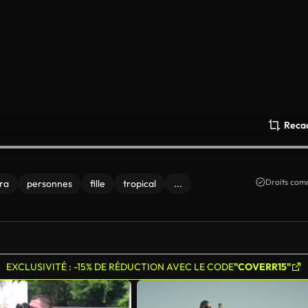
Reca
Droits comm
ra
personnes
fille
tropical
...
EXCLUSIVITÉ : -15% DE RÉDUCTION AVEC LE CODE
"COVERR15"