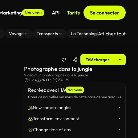
 Marketing
API
Tarifs
Se connecter
Nouveau
Afficher tout
Voyage
Transports
La Technologie
Zoom En Arri
Télécharger
Photographe dans la jungle
Vidéo d'un photographe dans la jungle.
11.6s
24 FPS
256:135
Recréez avec l’IA
Nouveau
Créez de nouvelles versions de cette prise de vue avec l’IA
New camera angles
Transform environment
Change time of day