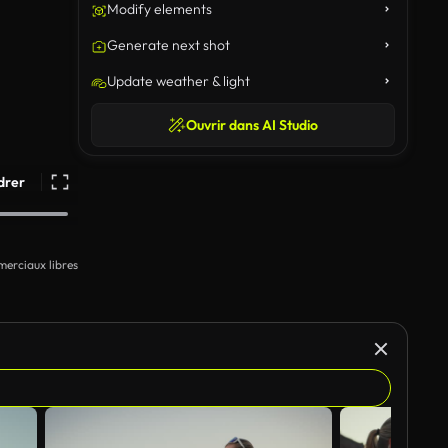
Modify elements
Generate next shot
Update weather & light
Ouvrir dans AI Studio
drer
erciaux libres