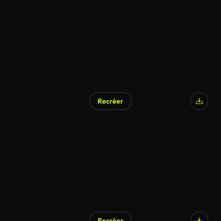
Recréer
Recréer