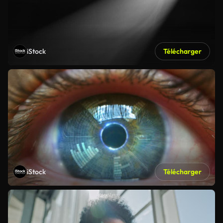
iStock
Télécharger
iStock
Télécharger