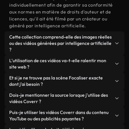
individuellement afin de garantir sa conformité
aux normes en matière de droits d'auteur et de
licences, qu'il ait été filmé par un créateur ou
généré par intelligence artificielle.
Cette collection comprend-elle des images réelles
ou des vidéos générées par intelligence artificielle
?
Les deux. Il s'agit d'une bibliothèque hybride
L'utilisation de ces vidéos va-t-elle ralentir mon
composée de véritables images filmées par des
site web ?
humains et liées à Focaliser, ainsi que de vidéos
Sauf si vous choisissez nos versions optimisées.
Et si je ne trouve pas la scène Focaliser exacte
générées par IA. Chaque vidéo est clairement
Nous proposons des formats légers, prêts pour le
dont j'ai besoin ?
identifiée afin que vous sachiez toujours ce que
web et conçus pour une utilisation en arrière-plan :
vous utilisez.
Vous pouvez en créer une instantanément avec
Dois-je mentionner la source lorsque j'utilise des
ils conservent une qualité élevée tout en
Coverr AI Studio. Il vous suffit de décrire la scène,
vidéos Coverr ?
minimisant les temps de chargement et en
par exemple « Focaliser au coucher du soleil », et
améliorant des indicateurs comme le LCP.
Aucune attribution n'est requise. Toutes les vidéos
Puis-je utiliser les vidéos Coverr dans du contenu
le Studio générera en quelques secondes une vidéo
de notre bibliothèque sont libres de droits et
YouTube ou des publicités payantes ?
personnalisée conforme à nos normes de licence.
peuvent être utilisées sans mentionner l'auteur,
Oui. Toutes les séquences vidéo de Coverr peuvent