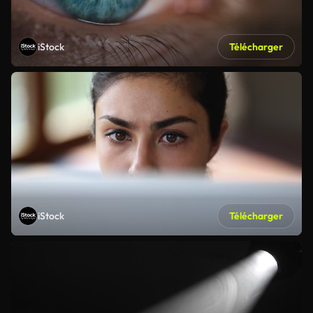
iStock
Télécharger
iStock
Télécharger