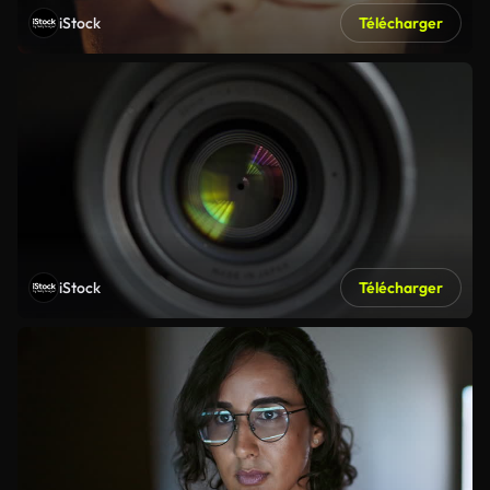
iStock
Télécharger
iStock
Télécharger