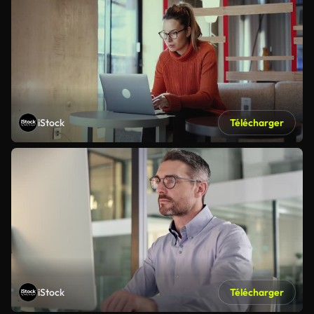
iStock
Télécharger
iStock
Télécharger