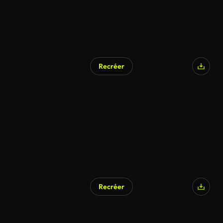
Recréer
Recréer