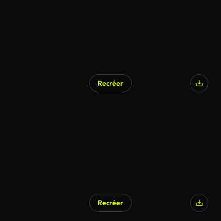
Recréer
Recréer