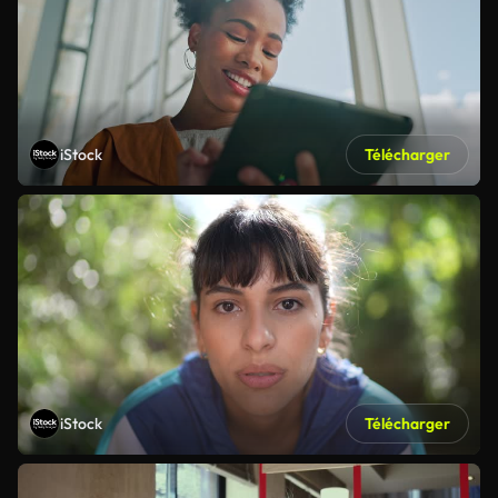
iStock
Télécharger
iStock
Télécharger