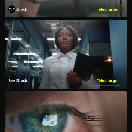
iStock
Télécharger
iStock
Télécharger