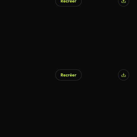
Recréer
Recréer