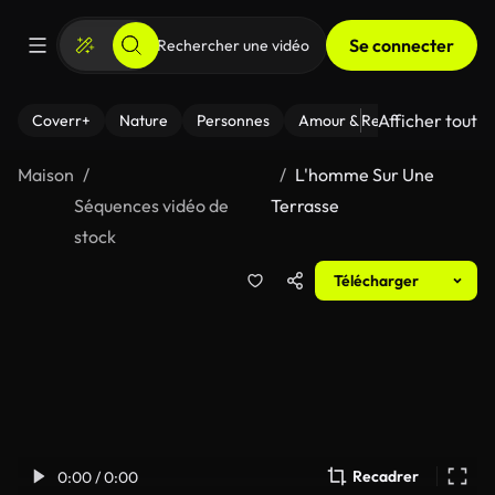
Se connecter
Afficher tout
Coverr+
Nature
Personnes
Amour & Relations
Le Fi
Maison
L'homme Sur Une
Séquences vidéo de
Terrasse
stock
Télécharger
Recadrer
0:00 / 0:00