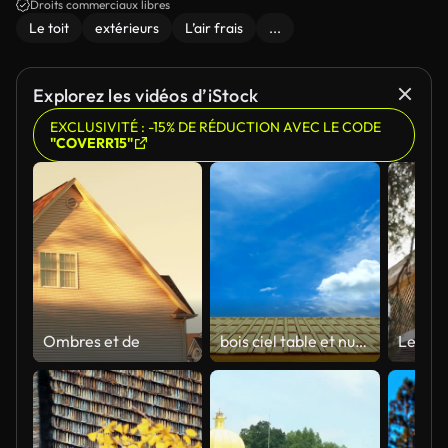
Droits commerciaux libres
Le toit
extérieurs
L’air frais
...
Explorez les vidéos d’iStock
EXCLUSIVITÉ : -15% DE RÉDUCTION AVEC LE CODE
"COVERR15"
Ombres et de
bois ciel table et nuages se déplaçant, vidéo en temps écoulé 4K