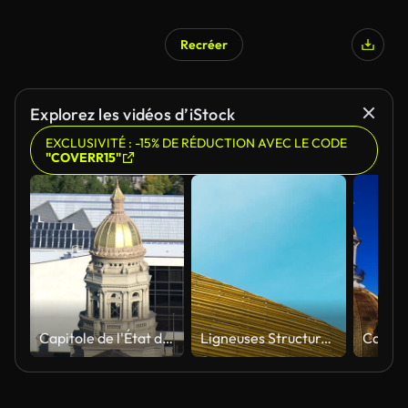
Recréer
Généré par l’IA
Explorez les vidéos d’iStock
EXCLUSIVITÉ : -15% DE RÉDUCTION AVEC LE CODE
"COVERR15"
Capitole de l'État du Wyoming et du L&#39;esprit de Wyoming-vue aérienne, Wyoming, du comté de Laramie, États-Unis
Ligneuses Structure et rapide des nuages