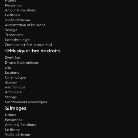
Nature
Personnes
Amour & Relations
Le fitness
Vidéo aérienne
Alimentation et boissons
Voyage
Transports
La technologie
Zoom en arrière-plan virtuel
Musique libre de droits
Synthèse
Drums électroniques
clés
Le piano
Cinématique
douceur
électronique
Ambiance
Strings
Les tambours acoustiques
Images
Nature
Personnes
Amour & Relations
Le fitness
Vidéo aérienne