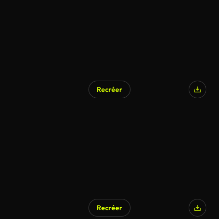
Recréer
Recréer