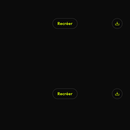
Recréer
Recréer