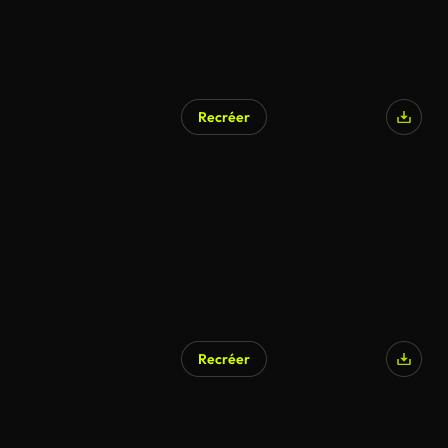
Recréer
Recréer