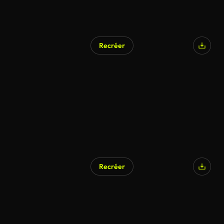
Recréer
Recréer