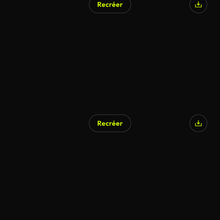
Recréer
Recréer