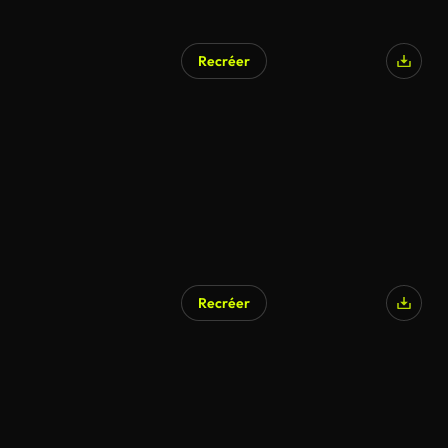
Recréer
Recréer