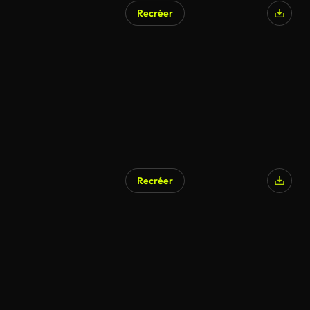
Recréer
Recréer