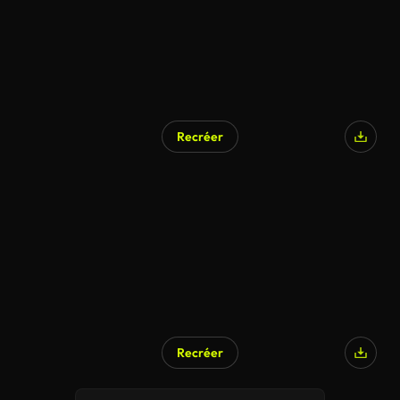
Recréer
Recréer