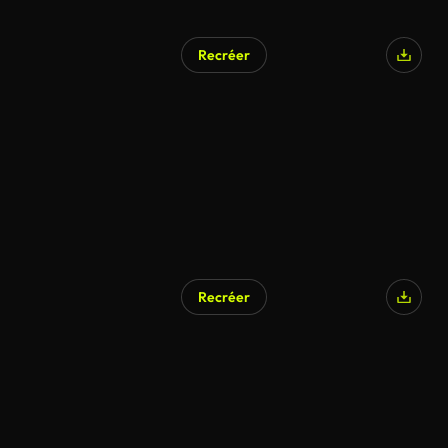
Recréer
Recréer