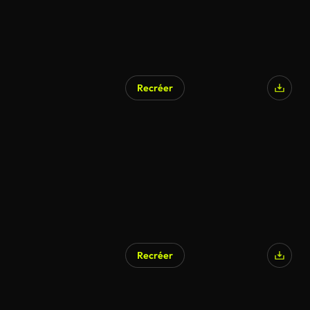
Recréer
Recréer