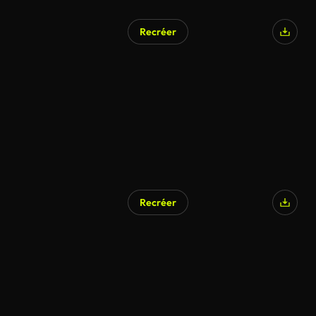
Recréer
Recréer