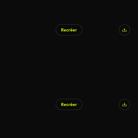
Recréer
Recréer