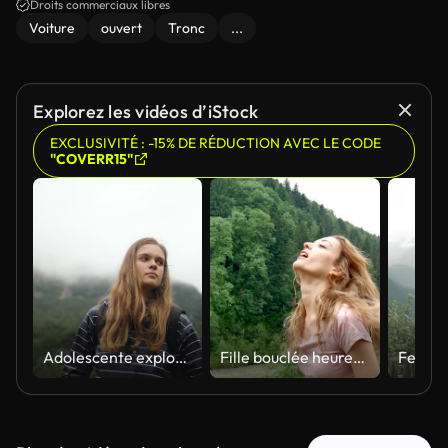
Droits commerciaux libres
Voiture
ouvert
Tronc
...
Explorez les vidéos d’iStock
EXCLUSIVITÉ : -15% DE RÉDUCTION AVEC LE CODE
"COVERR15"
Adolescente explorant la nature seule pendant le jour d’automne
Fille bouclée heureuse dans les montagnes apprécie la pluie d'été sans parapluie. La jeune fille est heureuse et rit joyeusement. beauté de la nature