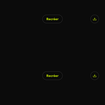
Recréer
Recréer