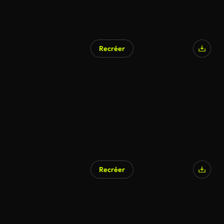
Recréer
Recréer