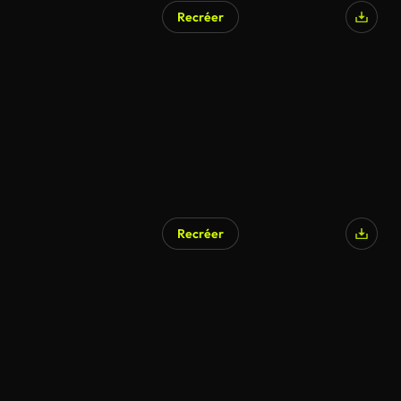
Recréer
Recréer