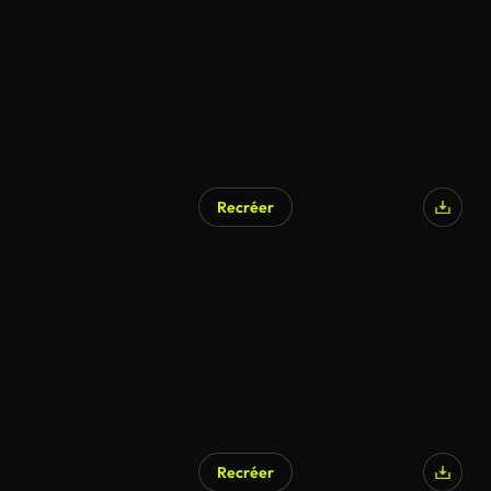
Recréer
Recréer