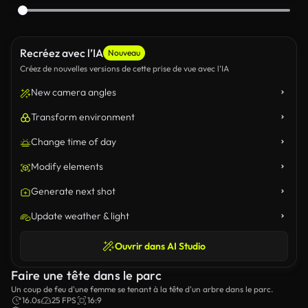
Recréez avec l’IA
Nouveau
Créez de nouvelles versions de cette prise de vue avec l’IA
New camera angles
Transform environment
Change time of day
Modify elements
Generate next shot
Update weather & light
Ouvrir dans AI Studio
Faire une tête dans le parc
Un coup de feu d'une femme se tenant à la tête d'un arbre dans le parc.
16.0s
25 FPS
16:9