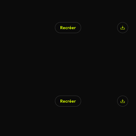
Recréer
Recréer