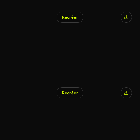
Recréer
Recréer