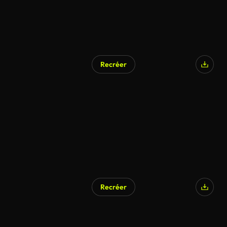
Recréer
Recréer