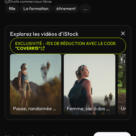
Droits commerciaux libres
fille
La formation
étirement
...
Explorez les vidéos d’iStock
EXCLUSIVITÉ : -15% DE RÉDUCTION AVEC LE CODE
"COVERR15"
Pause, randonnée et femme avec une bouteille d’eau en plein air en montagne pour le fitness, le hobby ou la santé. Arrêtez, lunettes de soleil et pensez avec une personne randonneuse en pleine nature pour l’aventure, la randonnée ou l’exercice de
Femme, sac à dos et plein air avec des paysages montagneux pour l’exploration touristique, le bien-être et le voyage. Personne, randonnée et marche avec trekking pour un espace de voyage, des activités de vacances et des visites de la nature