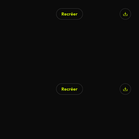
Recréer
Recréer