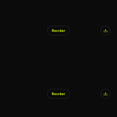
Recréer
Recréer