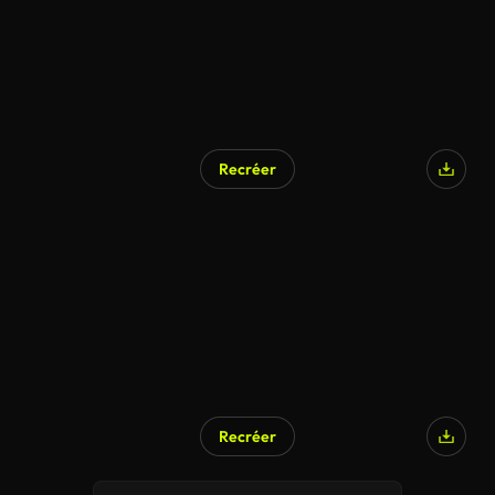
Recréer
Recréer