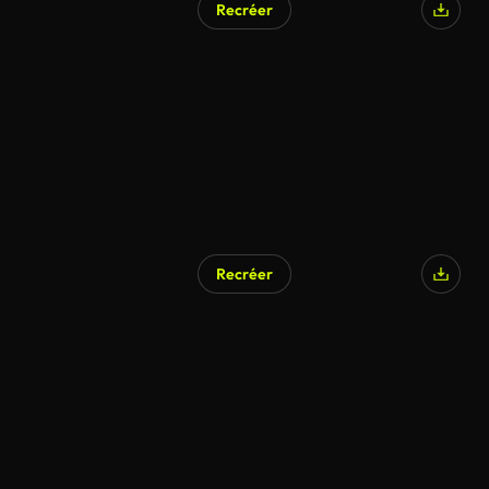
Recréer
Recréer