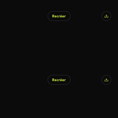
Recréer
Recréer