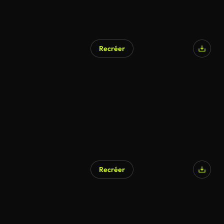
Recréer
Recréer