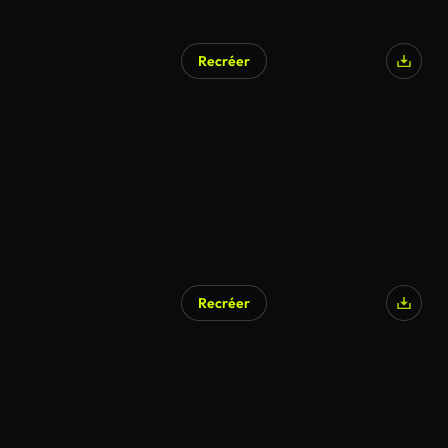
Recréer
Recréer