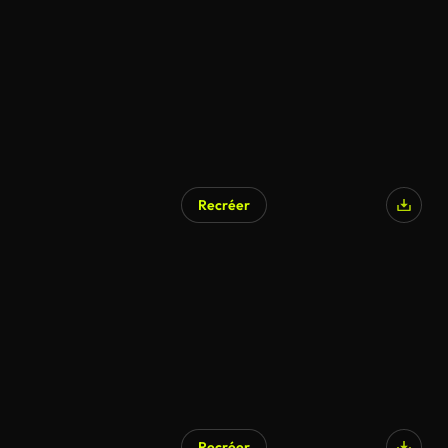
Recréer
Recréer