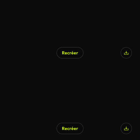
Recréer
Recréer