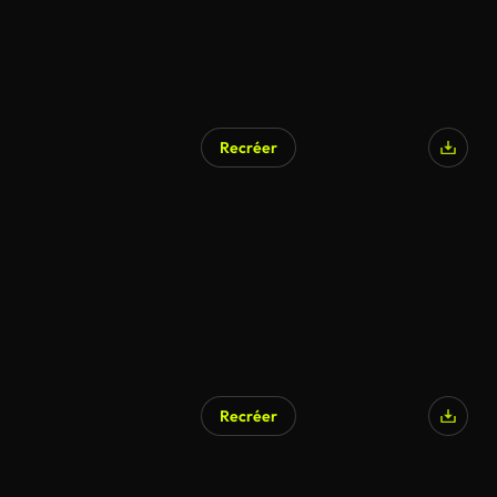
Recréer
Recréer