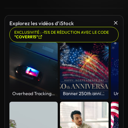
Explorez les vidéos d’iStock
EXCLUSIVITÉ : -15% DE RÉDUCTION AVEC LE CODE
"COVERR15"
Overhead Tracking Drone Shot of a Police Car Driving on a City Street with Lights On at Night
Banner 250th anniversary of the USA. 250 years of independence. 4th of july 2026 usa independence day, video greeting card. US flag fireworks on blue sky background. Fourth of july. 4k seamless loop