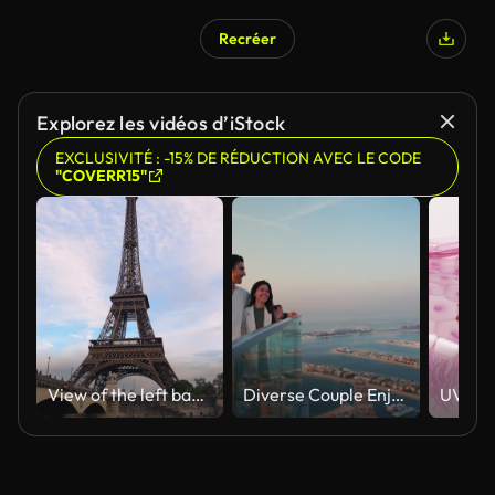
Recréer
Explorez les vidéos d’iStock
EXCLUSIVITÉ : -15% DE RÉDUCTION AVEC LE CODE
"COVERR15"
View of the left bank of the Seine River, the Eiffel Tower, boats sailing on the river, the Quai Jacques-Chirac embankment and Pont d'Iena, Jena Bridge spanning the River Seine of Paris, France.
Diverse Couple Enjoying Sunset Views from High Rise Sky Deck Overlooking Palm Jumeirah