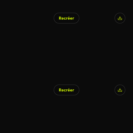
Recréer
Recréer