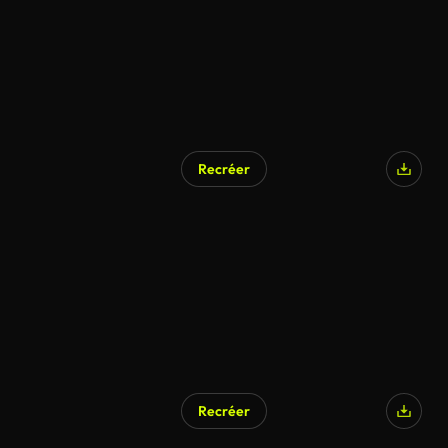
Recréer
Recréer