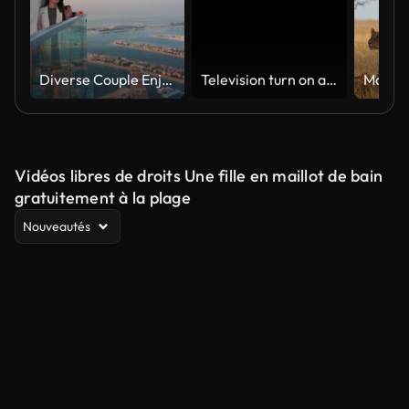
Diverse Couple Enjoying Sunset Views from High Rise Sky Deck Overlooking Palm Jumeirah
Television turn on and off. Switch on tv effect, switch off tv effect. Turn on Lcd TV effect, turn off TV effect . Led Tv on and off on black background
Vidéos libres de droits Une fille en maillot de bain
gratuitement à la plage
Nouveautés