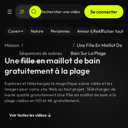
Se connecter
Afficher tout
Coverr+
Nature
Personnes
Amour & Relations
Le Fi
Maison
Une Fille En Maillot De
Séquences de scènes
Bain Sur La Plage
Une fille en maillot de bain
vidéo de stock
gratuitement à la plage
Explorez et téléchargez la magnifique scène vidéo et les
images pour votre site Web ou tout projet. Télécharger de
haute qualité gratuitement Une fille en maillot de bain à la
plage vidéos en HD et 4K gratuitement.
Voir toutes les vidéos