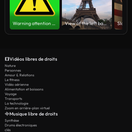
Warning attention yellow hazard message street sign 4k green screen caution animation
View of the left bank of the Seine River, the Eiffel Tower, boats sailing on the river, the Quai Jacques-Chirac embankment and Pont d'Iena, Jena Bridge spanning the River Seine of Paris, France.
Vidéos libres de droits
Nature
Personnes
Amour & Relations
Le fitness
Vidéo aérienne
Alimentation et boissons
Voyage
Transports
La technologie
Zoom en arrière-plan virtuel
Musique libre de droits
Synthèse
Drums électroniques
clés