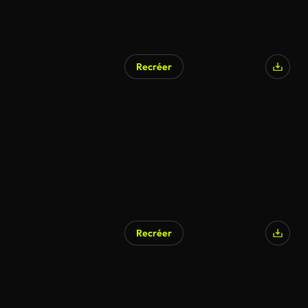
Recréer
Recréer