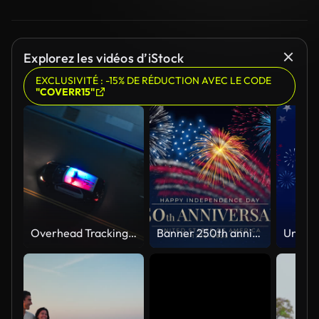
Explorez les vidéos d’iStock
EXCLUSIVITÉ : -15% DE RÉDUCTION AVEC LE CODE
"COVERR15"
Overhead Tracking Drone Shot of a Police Car Driving on a City Street with Lights On at Night
Banner 250th anniversary of the USA. 250 years of independence. 4th of july 2026 usa independence day, video greeting card. US flag fireworks on blue sky background. Fourth of july. 4k seamless loop