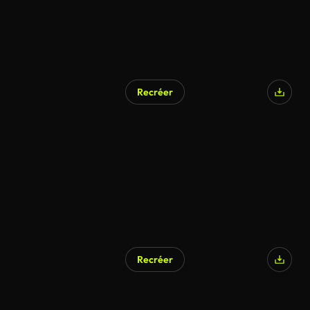
Recréer
Recréer