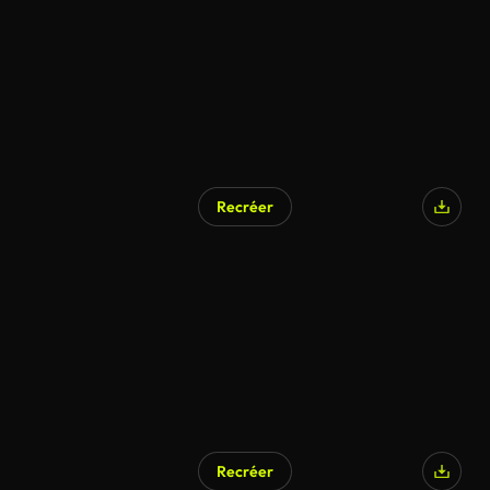
Recréer
Recréer