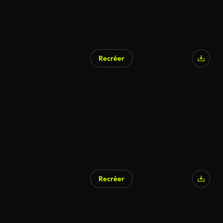
Recréer
Recréer