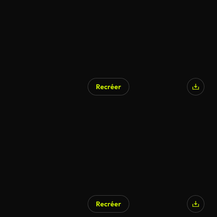
Recréer
Recréer