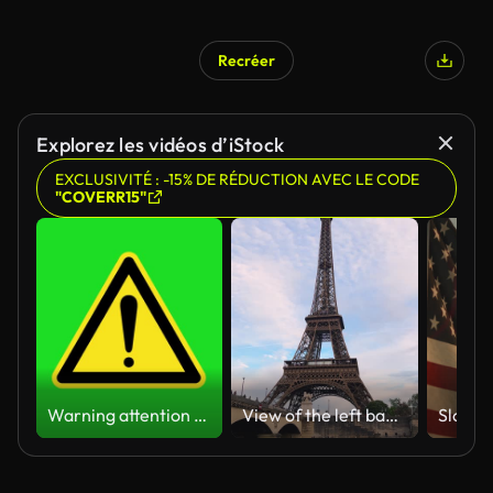
Recréer
Explorez les vidéos d’iStock
EXCLUSIVITÉ : -15% DE RÉDUCTION AVEC LE CODE
"COVERR15"
Warning attention yellow hazard message street sign 4k green screen caution animation
View of the left bank of the Seine River, the Eiffel Tower, boats sailing on the river, the Quai Jacques-Chirac embankment and Pont d'Iena, Jena Bridge spanning the River Seine of Paris, France.