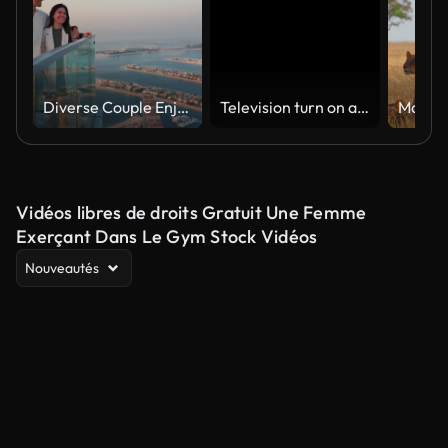
Diverse Couple Enjoying Sunset Views from High Rise Sky Deck Overlooking Palm Jumeirah
Television turn on and off. Switch on tv effect, switch off tv effect. Turn on Lcd TV effect, turn off TV effect . Led Tv on and off on black background
Vidéos libres de droits Gratuit Une Femme
Exerçant Dans Le Gym Stock Vidéos
Nouveautés