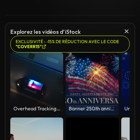
Explorez les vidéos d’iStock
EXCLUSIVITÉ : -15% DE RÉDUCTION AVEC LE CODE
"COVERR15"
Overhead Tracking Drone Shot of a Police Car Driving on a City Street with Lights On at Night
Banner 250th anniversary of the USA. 250 years of independence. 4th of july 2026 usa independence day, video greeting card. US flag fireworks on blue sky background. Fourth of july. 4k seamless loop