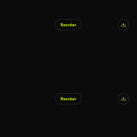
Recréer
Recréer