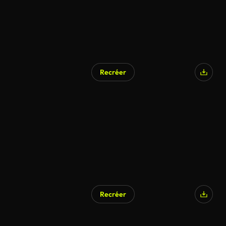
Recréer
Recréer