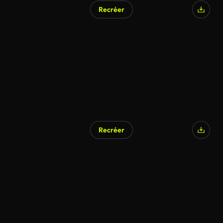
Recréer
Recréer