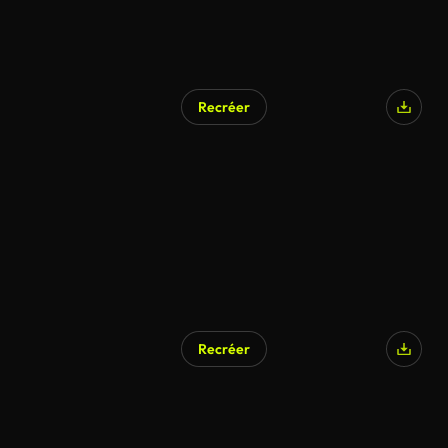
Recréer
Recréer