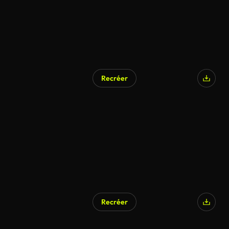
Recréer
Recréer