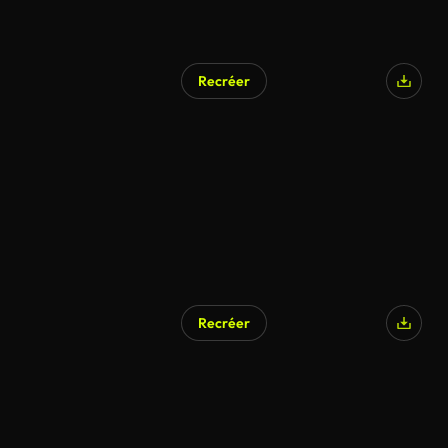
Recréer
Recréer