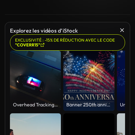
Explorez les vidéos d’iStock
EXCLUSIVITÉ : -15% DE RÉDUCTION AVEC LE CODE
"COVERR15"
Overhead Tracking Drone Shot of a Police Car Driving on a City Street with Lights On at Night
Banner 250th anniversary of the USA. 250 years of independence. 4th of july 2026 usa independence day, video greeting card. US flag fireworks on blue sky background. Fourth of july. 4k seamless loop