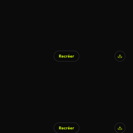
Recréer
Recréer