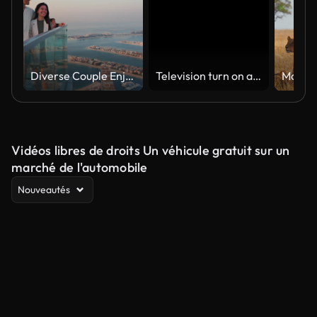
Diverse Couple Enjoying Sunset Views from High Rise Sky Deck Overlooking Palm Jumeirah
Television turn on and off. Switch on tv effect, switch off tv effect. Turn on Lcd TV effect, turn off TV effect . Led Tv on and off on black background
Vidéos libres de droits Un véhicule gratuit sur un
marché de l'automobile
Nouveautés