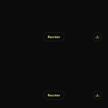
Recréer
Recréer