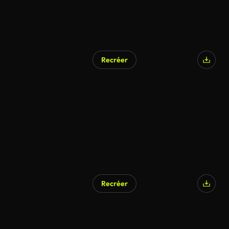
Recréer
Recréer