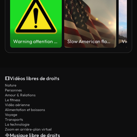
Warning attention yellow hazard message street sign 4k green screen caution animation
Slow American flag at sunset during Memorial Day in the United States
Vidéos libres de droits
Nature
Personnes
Amour & Relations
Le fitness
Vidéo aérienne
Alimentation et boissons
Voyage
Transports
La technologie
Zoom en arrière-plan virtuel
Musique libre de droits