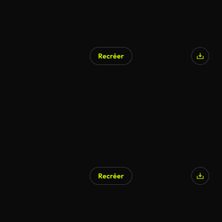
Recréer
Recréer