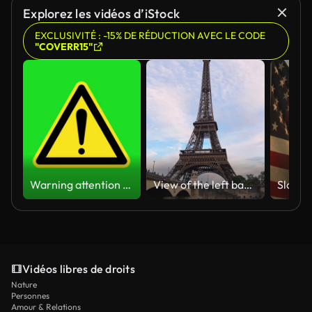
Explorez les vidéos d’iStock
EXCLUSIVITÉ : -15% DE RÉDUCTION AVEC LE CODE
"COVERR15"
Warning attention yellow hazard message street sign 4k green screen caution animation
View of the left bank of the Seine River, the Eiffel Tower, boats sailing on the river, the Quai Jacques-Chirac embankment and Pont d'Iena, Jena Bridge spanning the River Seine of Paris, France.
Vidéos libres de droits
Nature
Personnes
Amour & Relations