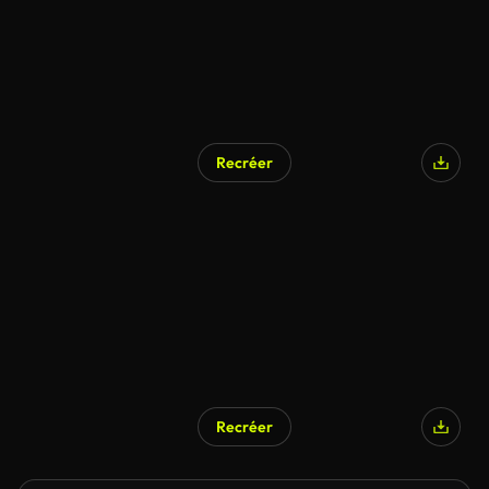
Recréer
Recréer