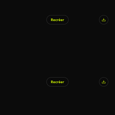
Recréer
Recréer