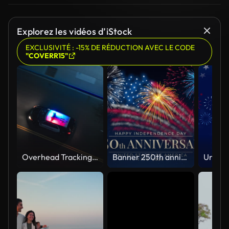
Explorez les vidéos d’iStock
EXCLUSIVITÉ : -15% DE RÉDUCTION AVEC LE CODE
"COVERR15"
Overhead Tracking Drone Shot of a Police Car Driving on a City Street with Lights On at Night
Banner 250th anniversary of the USA. 250 years of independence. 4th of july 2026 usa independence day, video greeting card. US flag fireworks on blue sky background. Fourth of july. 4k seamless loop