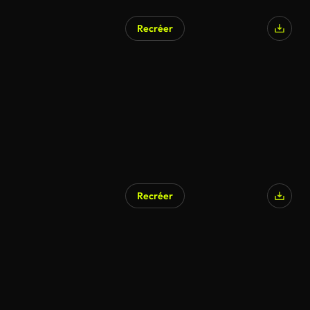
Recréer
Recréer