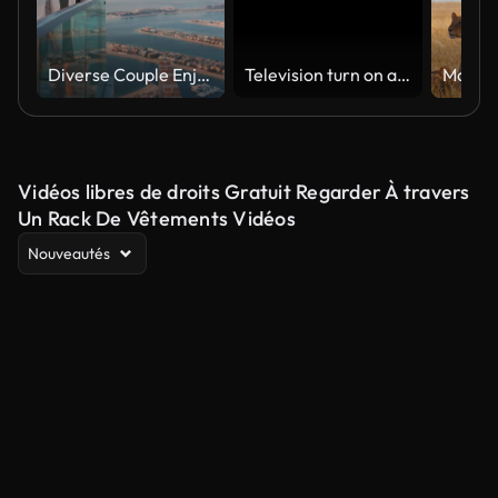
Diverse Couple Enjoying Sunset Views from High Rise Sky Deck Overlooking Palm Jumeirah
Television turn on and off. Switch on tv effect, switch off tv effect. Turn on Lcd TV effect, turn off TV effect . Led Tv on and off on black background
Vidéos libres de droits Gratuit Regarder À travers
Un Rack De Vêtements Vidéos
Nouveautés